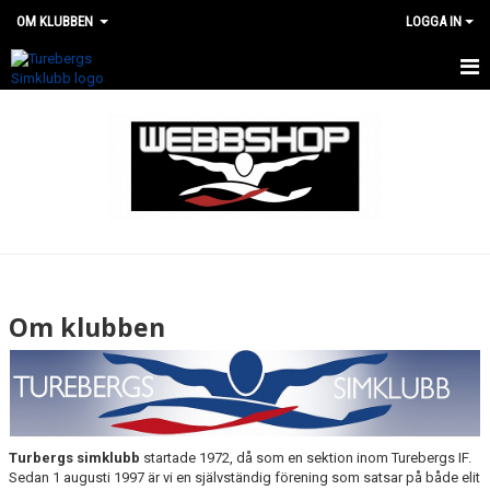
OM KLUBBEN
LOGGA IN
KLUBBEN
STYRELSE
ANSTÄLLDA
GDPR
ÅRSMÖTE
Om klubben
KLUBBREKORD
AVBOKNINGS- OCH ÅTERBETALNINGSVILLKOR
Turbergs simklubb
startade 1972, då som en sektion inom Turebergs IF.
Sedan 1 augusti 1997 är vi en självständig förening som satsar på både elit