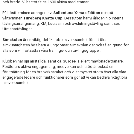
och bredd. Vi har totalt ca 1600 aktiva medlemmar.
På höstterminen arrangerar vi
Sollentuna X-mas Edition
och på
vårterminen
Tureberg Knatte Cup
. Dessutom har vi årligen nio interna
tävlingsarrangemang, KM, Luciasim och avslutningstävling samt sex
Utmanartävlingar.
Simskolan
är en viktig del i klubbens verksamhet för att öka
simkunnigheten hos barn & ungdomar. Simskolan ger också en grund för
alla som vill fortsätta i våra tränings- och tävlingsgrupper.
Klubben har sju anställda, samt ca. 30 ideella eller timavlönade tränare.
Föräldrars aktiva engagemang, medverkan och stöd är också en
förutsättning för en bra verksamhet och vi är mycket stolta över alla våra
engagerade ledare och funktionärer som gör att vi kan bedriva riktigt bra
simverksamhet,