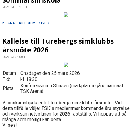
2026-04-30 21:51
KLICKA HÄR FÖR MER INFO
Kallelse till Turebergs simklubbs
årsmöte 2026
2026-03-04 00:10
Datum:
Onsdagen den 25 mars 2026.
Tid:
kl. 18:30.
Konferensrum i Stinsen (markplan, ingång närmast
Plats:
TSK Arena).
Vi önskar inbjuda er till Turebergs simklubbs årsmöte.
Vid
detta tillfälle väljer TSK´s medlemmar kommande års styrelse
och verksamhetsplanen för 2026 fastställs. Vi hoppas att så
många som möjligt kan delta.
Vi ses!