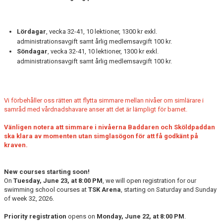
Lördagar
, vecka 32-41, 10 lektioner, 1300 kr exkl.
administrationsavgift samt årlig medlemsavgift 100 kr.
Söndagar
, vecka 32-41, 10 lektioner, 1300 kr exkl.
administrationsavgift samt årlig medlemsavgift 100 kr.
Vi förbehåller oss rätten att flytta simmare mellan nivåer om simlärare i
samråd med vårdnadshavare anser att det är lämpligt för barnet.
Vänligen notera att simmare i nivåerna Baddaren och Sköldpaddan
ska klara av momenten utan simglasögon för att få godkänt på
kraven.
New courses starting soon!
On
Tuesday, June 23, at 8:00 PM
, we will open registration for our
swimming school courses at
TSK Arena
, starting on Saturday and Sunday
of week 32, 2026.
Priority registration
opens on
Monday, June 22, at 8:00 PM
.