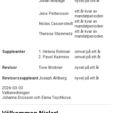
Johan Ahlbåge
nyval på två år
ett år kvar av
Jens Pettersson
mandatperioden
ett år kvar av
Niclas Casserstedt
mandatperioden
ett år kvar av
Therese Steinmetz
mandatperioden
Suppleanter
1. Helena Rohman
omval på ett år
2. Pavel Kazmins
omval på ett år
Revisor
Tove Brickner
nyval på ett år
Revisorssuppleant
Joseph Ahlberg
nyval på ett år
2026-03-03
Valberedningen
Johanna Ericsson och Elena Tsychkova.