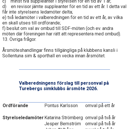
c) minst två suppleanter i styrelsen för en tid av 1 år;
d) en revisor jämte suppleanter för en tid av ett år. I detta val
får inte styrelsens ledamöter delta;
e) två ledamöter i valberedningen för en tid av ett år, av vilka
en skall utses till ordförande;
f) beslut om val av ombud till SDF-möten (och ev. andra
möten där föreningen har rätt att representera med ombud).
13. Övriga frågor.
Årsmöteshandlingar finns tillgängliga på klubbens kansli i
Sollentuna sim & sporthall en vecka innan årsmötet.
Valberedningens förslag till personval på
Turebergs simklubbs årsmöte 2026.
Ordförande
Pontus Karlsson
omval på ett år
Styrelseledamöter
Katarina Strömberg
omval på två år
Jesper Bernström
omval på två år