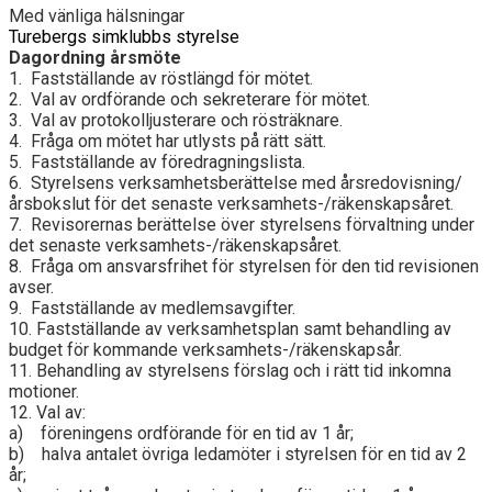
Med vänliga hälsningar
Turebergs simklubbs styrelse
Dagordning årsmöte
1. Fastställande av röstlängd för mötet.
2. Val av ordförande och sekreterare för mötet.
3. Val av protokolljusterare och rösträknare.
4. Fråga om mötet har utlysts på rätt sätt.
5. Fastställande av föredragningslista.
6. Styrelsens verksamhetsberättelse med årsredovisning/
årsbokslut för det senaste verksamhets-/räkenskapsåret.
7. Revisorernas berättelse över styrelsens förvaltning under
det senaste verksamhets-/räkenskapsåret.
8. Fråga om ansvarsfrihet för styrelsen för den tid revisionen
avser.
9. Fastställande av medlemsavgifter.
10. Fastställande av verksamhetsplan samt behandling av
budget för kommande verksamhets-/räkenskapsår.
11. Behandling av styrelsens förslag och i rätt tid inkomna
motioner.
12. Val av:
a) föreningens ordförande för en tid av 1 år;
b) halva antalet övriga ledamöter i styrelsen för en tid av 2
år;