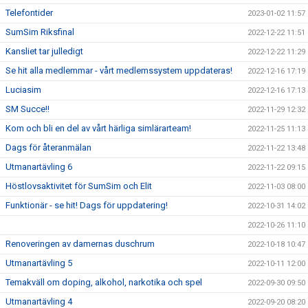
Telefontider
2023-01-02 11:57
SumSim Riksfinal
2022-12-22 11:51
Kansliet tar julledigt
2022-12-22 11:29
Se hit alla medlemmar - vårt medlemssystem uppdateras!
2022-12-16 17:19
Luciasim
2022-12-16 17:13
SM Succe!!
2022-11-29 12:32
Kom och bli en del av vårt härliga simlärarteam!
2022-11-25 11:13
Dags för återanmälan
2022-11-22 13:48
Utmanartävling 6
2022-11-22 09:15
Höstlovsaktivitet för SumSim och Elit
2022-11-03 08:00
Funktionär - se hit! Dags för uppdatering!
2022-10-31 14:02
2022-10-26 11:10
Renoveringen av damernas duschrum
2022-10-18 10:47
Utmanartävling 5
2022-10-11 12:00
Temakväll om doping, alkohol, narkotika och spel
2022-09-30 09:50
Utmanartävling 4
2022-09-20 08:20