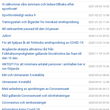
Vi välkomnar våra simmare och ledare tillbaka efter
2021-03-04 14:00
sportlovet!
Sportlovsledigt vecka 9
2021-02-22 13:38
Träningsstart och åtgärder för minskad smittspridning
2021-01-22 17:45
All verksamhet pausad till den 24 januari
2020-12-29 11:30
Jullov!
2020-12-22 09:25
För att hjälpas åt att förhindra smittspridning av COVID-19
2020-12-02 10:00
Angående skärpta allmänna råd från
Folkhälsomyndigheten gällande Stockholms län fram till
2020-11-18 16:49
den 13 dec
VIKTIGT! För att minimera antalet personer i simhallen ber vi
2020-10-29 10:34
om följande
KM och Utmanaren 5 inställda.
2020-09-22 08:46
Utmanaren 4 inställd
2020-09-01 12:08
Med anledning av spridningen av Coronaviruset
2020-05-06 09:12
Råd gällande Coronaviruset och idrottsträningar
2020-05-04 09:50
Coronavirus och simbassänger
2020-05-04 09:50
Information kring Covid-19
2020-05-04 09:49