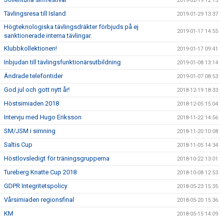
2019-02-19 12:15
Tävlingsresa till Island
2019-01-29 13:37
Högteknologiska tävlingsdräkter förbjuds på ej
2019-01-17 14:55
sanktionerade interna tävlingar.
Klubbkollektionen!
2019-01-17 09:41
Inbjudan till tävlingsfunktionärsutbildning
2019-01-08 13:14
Ändrade telefontider
2019-01-07 08:53
God jul och gott nytt år!
2018-12-19 18:33
Höstsimiaden 2018
2018-12-05 15:04
Intervju med Hugo Eriksson
2018-11-22 14:56
SM/JSM i simning
2018-11-20 10:08
Saltis Cup
2018-11-05 14:34
Höstlovsledigt för träningsgrupperna
2018-10-22 13:01
Tureberg Knatte Cup 2018
2018-10-08 12:53
GDPR Integritetspolicy
2018-05-23 15:35
Vårsimiaden regionsfinal
2018-05-20 15:36
KM
2018-05-15 14:09