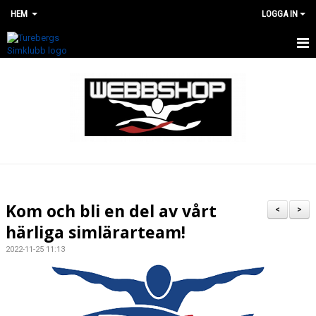
HEM
LOGGA IN
HEM
WEBBSHOP
RENOVERING AV SIMHALLEN
Kom och bli en del av vårt
<
>
härliga simlärarteam!
2022-11-25 11:13