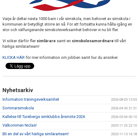
Varje år deltar nästa 1000 barn i vår simskola, men behovet av simskola i
kommunen är betydligt större än så. För att fortsätta kunna hålla igång en
stor och välfungerande simskoleverksamhet behöver vi nu bli fler.
Vi söker därför fler
simlärare
samt en
simskolesamordnare
till vårt
härliga simlärarteam!
KLICKA HÄR
för mer information om jobben samt hur du ansöker.
Nyhetsarkiv
Information träningsverksamhet
2026-08-03 13:03
Sommarsimskola
2026-04-30 21:51
Kallelse till Turebergs simklubbs årsmöte 2026
2026-03-04 00:10
Välkommen Niclas!
2025-11-25 22:10
Bli en del av vårt härliga simlärarteam!
2025-11-13 16:18