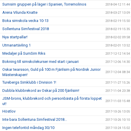
Sumsim gruppen på läger i Spanien, Torremolinos
2018-04-12 11:44
Arena Vilunda Knatte
2018-03-27 13:09
Boka simskola vecka 10-13
2018-02-19 15:50
Sollentuna Simfestival 2018
2018-02-19 15:35
Nya startpallar!
2018-02-02 09:58
Utmanartävling 1
2018-02-01 13:52
Medaljer på SumSim Riks
2017-12-12 14:54
Bokning till simskolekurser med start i januari
2017-12-06 14:30
Oskar Iwarsson, Guld på 100 m Fjärilsim på Nordisk Junior
2017-12-04 08:34
Mästerskapen!
Turebergs Simklubb i Division 1!
2017-11-27 15:26
Dubbla klubbrekord av Oskar på 200 fjärilsim!
2017-11-04 23:38
JSM-brons, klubbrekord och personbästa på första loppet
2017-11-03 15:48
ut!
Höstlov
2017-10-26 13:05
Inte bara Sollentuna Simfestival 2018...
2017-10-26 10:10
Ingen telefontid måndag 30/10
2017-10-24 15:02