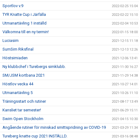
Sportlov v.9
2022-02-25 15:04
TYR Knatte Cup i Järfälla
2022-02-22 15:10
Utmanartävling 1 inställd
2022-02-04 10:53
Välkomna till en ny termin!
2022-01-15 18:00
Luciasim
2021-12-15 11:18
SumSim Riksfinal
2021-12-13 12:26
Höstsimiaden
2021-12-06 13:41
Ny klubbchef i Turebergs simklubb.
2021-11-30 16:27
SM/JSM kortbana 2021
2021-11-29 14:38
Höstlov vecka 44
2021-10-27 14:01
Utmanartävling 5
2021-10-26 11:10
Träningsstart och rutiner
2021-08-17 13:49
Kansliet tar semester!
2021-06-29 15:11
Swim Open Stockholm
2021-04-15 10:30
Angående rutiner för minskad smittspridning av COVID-19
2021-03-29 11:34
Tureberg knatte cup 2021 INSTÄLLD.
2021-03-16 08:48