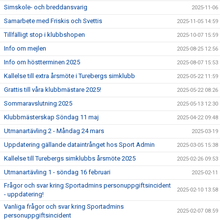
Simskole- och breddansvarig
2025-11-06
Samarbete med Friskis och Svettis
2025-11-05 14:59
Tillfälligt stop i klubbshopen
2025-10-07 15:59
Info om mejlen
2025-08-25 12:56
Info om höstterminen 2025
2025-08-07 15:53
Kallelse till extra årsmöte i Turebergs simklubb
2025-05-22 11:59
Grattis till våra klubbmästare 2025!
2025-05-22 08:26
Sommaravslutning 2025
2025-05-13 12:30
Klubbmästerskap Söndag 11 maj
2025-04-22 09:48
Utmanartävling 2 - Måndag 24 mars
2025-03-19
Uppdatering gällande dataintrånget hos Sport Admin
2025-03-05 15:38
Kallelse till Turebergs simklubbs årsmöte 2025
2025-02-26 09:53
Utmanartävling 1 - söndag 16 februari
2025-02-11
Frågor och svar kring Sportadmins personuppgiftsincident
2025-02-10 13:58
- uppdatering!
Vanliga frågor och svar kring Sportadmins
2025-02-07 08:59
personuppgiftsincident