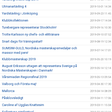
Utmanartävling 4
2019-10-01 14:34
Yardstävling i Jönköping
2019-09-23 11:45
Klubbkollektionen
2019-09-17 14:04
Turebergare representerar Stockholm!
2019-09-16 10:30
Trotte Karlsson ny chefs- och elittränare
2019-09-10 07:52
Snart dags för träningsstart!
2019-08-19 12:34
SUMSIM-GULD, Nordiska mästerskapsmedaljer och
2019-07-14 17:01
massor med pers!
Klubbmästerskap 2019
2019-05-20 10:19
August Eriksson uttagen att representera Sverige på
2019-05-14 12:14
Nordiska Mästerskapen i Danmark!
Vårsimiaden Regionsfinal 2019
2019-05-13 09:54
Valborg och Första maj!
2019-04-30 17:30
Mallorca
2019-04-14 08:09
Påsklovsledigt
2019-04-11 17:06
Caroline af Ugglas Knattesim
2019-03-11 15:04
Sollentuna simfestival