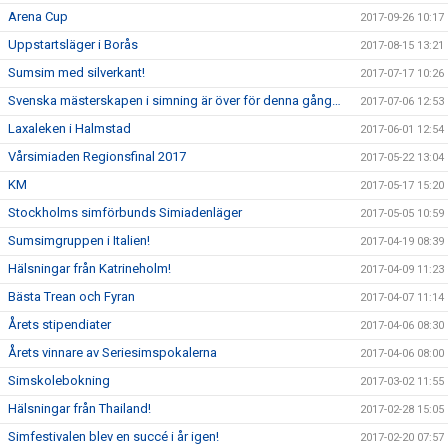
Arena Cup
2017-09-26 10:17
Uppstartsläger i Borås
2017-08-15 13:21
Sumsim med silverkant!
2017-07-17 10:26
Svenska mästerskapen i simning är över för denna gång…
2017-07-06 12:53
Laxaleken i Halmstad
2017-06-01 12:54
Vårsimiaden Regionsfinal 2017
2017-05-22 13:04
KM
2017-05-17 15:20
Stockholms simförbunds Simiadenläger
2017-05-05 10:59
Sumsimgruppen i Italien!
2017-04-19 08:39
Hälsningar från Katrineholm!
2017-04-09 11:23
Bästa Trean och Fyran
2017-04-07 11:14
Årets stipendiater
2017-04-06 08:30
Årets vinnare av Seriesimspokalerna
2017-04-06 08:00
Simskolebokning
2017-03-02 11:55
Hälsningar från Thailand!
2017-02-28 15:05
Simfestivalen blev en succé i år igen!
2017-02-20 07:57