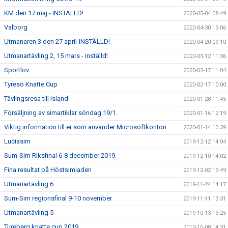
KM den 17 maj - INSTÄLLD!
2020-05-04 08:49
Valborg
2020-04-30 13:06
Utmanaren 3 den 27 april-INSTÄLLD!
2020-04-20 09:10
Utmanartävling 2, 15 mars - inställd!
2020-03-12 11:36
Sportlov
2020-02-17 11:04
Tyresö Knatte Cup
2020-02-17 10:00
Tävlingsresa till Island
2020-01-28 11:45
Försäljning av simartiklar söndag 19/1.
2020-01-16 12:19
Viktig information till er som använder Microsoftkonton
2020-01-14 10:39
Luciasim
2019-12-12 14:04
Sum-Sim Riksfinal 6-8 december 2019.
2019-12-10 14:02
Fina resultat på Höstsimiaden
2019-12-02 13:49
Utmanartävling 6
2019-11-24 14:17
Sum-Sim regionsfinal 9-10 november
2019-11-11 13:31
Utmanartävling 5
2019-10-13 13:25
Tureberg knatte cup 2019
2019-10-08 14:31