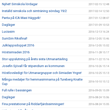
Nyhet! Simskola lördagar
2017-02-15 12:48
Inställd simskola och simträning söndag 19/2
2017-02-14 12:50
Panta på ICA Maxi Häggvik!
2017-01-12 08:47
Dagläger
2017-01-09 10:53
Luciasim
2016-12-13 16:24
SumSim Riksfinal!
2016-12-05 15:46
Julklappsdoppet 2016
2016-12-05 15:02
Höstsimiaden 2016
2016-11-28 15:17
Stor uppslutning på årets sista Utmanartävling
2016-11-22 15:16
Josefin Sjövall får stipendium av kommunen
2016-10-26 15:14
Höstlovsledigt för Utmanargrupper och Simiaden Yngre!
2016-10-25 15:13
Många medaljer för hemmasimmarna på Tureberg Knatte
2016-10-10 15:12
Cup
Full rulle i bassängen
2016-09-05 15:09
Dagläger
2016-08-24 15:06
Fina prestationer på Riddarfjärdssimningen!
2016-08-24 15:05