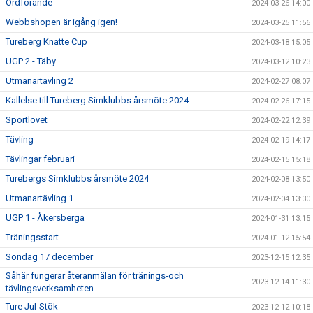
Ordförande
2024-03-26 14:00
Webbshopen är igång igen!
2024-03-25 11:56
Tureberg Knatte Cup
2024-03-18 15:05
UGP 2 - Täby
2024-03-12 10:23
Utmanartävling 2
2024-02-27 08:07
Kallelse till Tureberg Simklubbs årsmöte 2024
2024-02-26 17:15
Sportlovet
2024-02-22 12:39
Tävling
2024-02-19 14:17
Tävlingar februari
2024-02-15 15:18
Turebergs Simklubbs årsmöte 2024
2024-02-08 13:50
Utmanartävling 1
2024-02-04 13:30
UGP 1 - Åkersberga
2024-01-31 13:15
Träningsstart
2024-01-12 15:54
Söndag 17 december
2023-12-15 12:35
Såhär fungerar återanmälan för tränings-och
2023-12-14 11:30
tävlingsverksamheten
Ture Jul-Stök
2023-12-12 10:18