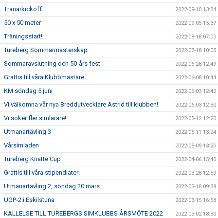
Tränarkickoff
2022-09-10 13:34
50 x 50 meter
2022-09-05 15:37
Träningsstart!
2022-08-18 07:00
Tureberg Sommarmästerskap
2022-07-18 10:05
Sommaravslutning och 50-års fest
2022-06-28 12:49
Grattis till våra Klubbmästare
2022-06-08 10:44
KM söndag 5 juni
2022-06-03 12:42
Vi välkomna vår nya Breddutvecklare Astrid till klubben!
2022-06-03 12:30
Vi söker fler simlärare!
2022-05-12 12:20
Utmanartävling 3
2022-05-11 13:24
Vårsimiaden
2022-05-09 13:20
Tureberg Knatte Cup
2022-04-06 15:40
Grattis till våra stipendiater!
2022-03-28 12:59
Utmanartävling 2, söndag 20 mars
2022-03-18 09:38
UGP-2 i Eskilstuna
2022-03-15 16:58
KALLELSE TILL TUREBERGS SIMKLUBBS ÅRSMÖTE 2022
2022-03-02 18:30