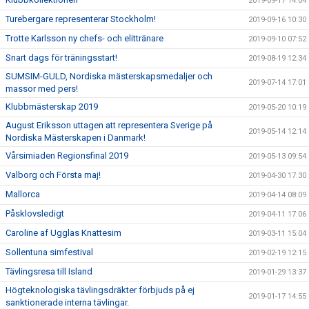
2019-09-17 14:04
Turebergare representerar Stockholm!
2019-09-16 10:30
Trotte Karlsson ny chefs- och elittränare
2019-09-10 07:52
Snart dags för träningsstart!
2019-08-19 12:34
SUMSIM-GULD, Nordiska mästerskapsmedaljer och
2019-07-14 17:01
massor med pers!
Klubbmästerskap 2019
2019-05-20 10:19
August Eriksson uttagen att representera Sverige på
2019-05-14 12:14
Nordiska Mästerskapen i Danmark!
Vårsimiaden Regionsfinal 2019
2019-05-13 09:54
Valborg och Första maj!
2019-04-30 17:30
Mallorca
2019-04-14 08:09
Påsklovsledigt
2019-04-11 17:06
Caroline af Ugglas Knattesim
2019-03-11 15:04
Sollentuna simfestival
2019-02-19 12:15
Tävlingsresa till Island
2019-01-29 13:37
Högteknologiska tävlingsdräkter förbjuds på ej
2019-01-17 14:55
sanktionerade interna tävlingar.