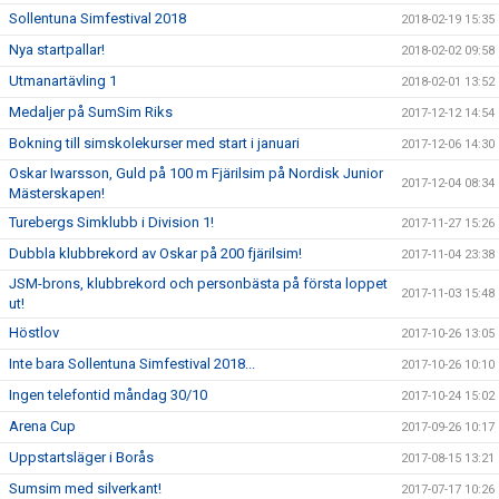
Sollentuna Simfestival 2018
2018-02-19 15:35
Nya startpallar!
2018-02-02 09:58
Utmanartävling 1
2018-02-01 13:52
Medaljer på SumSim Riks
2017-12-12 14:54
Bokning till simskolekurser med start i januari
2017-12-06 14:30
Oskar Iwarsson, Guld på 100 m Fjärilsim på Nordisk Junior
2017-12-04 08:34
Mästerskapen!
Turebergs Simklubb i Division 1!
2017-11-27 15:26
Dubbla klubbrekord av Oskar på 200 fjärilsim!
2017-11-04 23:38
JSM-brons, klubbrekord och personbästa på första loppet
2017-11-03 15:48
ut!
Höstlov
2017-10-26 13:05
Inte bara Sollentuna Simfestival 2018...
2017-10-26 10:10
Ingen telefontid måndag 30/10
2017-10-24 15:02
Arena Cup
2017-09-26 10:17
Uppstartsläger i Borås
2017-08-15 13:21
Sumsim med silverkant!
2017-07-17 10:26