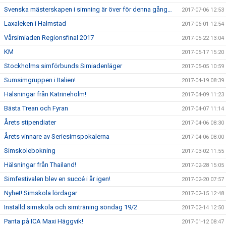
Svenska mästerskapen i simning är över för denna gång…
2017-07-06 12:53
Laxaleken i Halmstad
2017-06-01 12:54
Vårsimiaden Regionsfinal 2017
2017-05-22 13:04
KM
2017-05-17 15:20
Stockholms simförbunds Simiadenläger
2017-05-05 10:59
Sumsimgruppen i Italien!
2017-04-19 08:39
Hälsningar från Katrineholm!
2017-04-09 11:23
Bästa Trean och Fyran
2017-04-07 11:14
Årets stipendiater
2017-04-06 08:30
Årets vinnare av Seriesimspokalerna
2017-04-06 08:00
Simskolebokning
2017-03-02 11:55
Hälsningar från Thailand!
2017-02-28 15:05
Simfestivalen blev en succé i år igen!
2017-02-20 07:57
Nyhet! Simskola lördagar
2017-02-15 12:48
Inställd simskola och simträning söndag 19/2
2017-02-14 12:50
Panta på ICA Maxi Häggvik!
2017-01-12 08:47