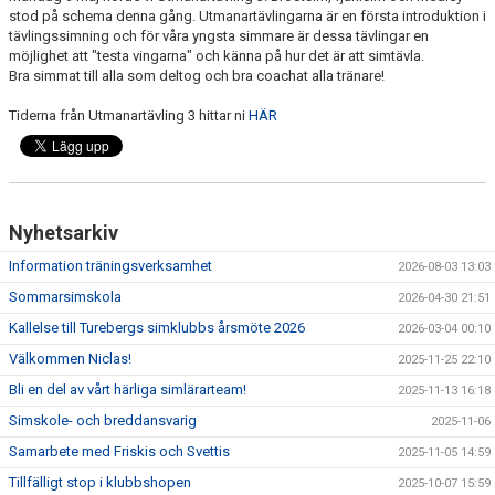
stod på schema denna gång. Utmanartävlingarna är en första introduktion i
tävlingssimning och för våra yngsta simmare är dessa tävlingar en
möjlighet att "testa vingarna" och känna på hur det är att simtävla.
Bra simmat till alla som deltog och bra coachat alla tränare!
Tiderna från Utmanartävling 3 hittar ni
HÄR
Nyhetsarkiv
Information träningsverksamhet
2026-08-03 13:03
Sommarsimskola
2026-04-30 21:51
Kallelse till Turebergs simklubbs årsmöte 2026
2026-03-04 00:10
Välkommen Niclas!
2025-11-25 22:10
Bli en del av vårt härliga simlärarteam!
2025-11-13 16:18
Simskole- och breddansvarig
2025-11-06
Samarbete med Friskis och Svettis
2025-11-05 14:59
Tillfälligt stop i klubbshopen
2025-10-07 15:59