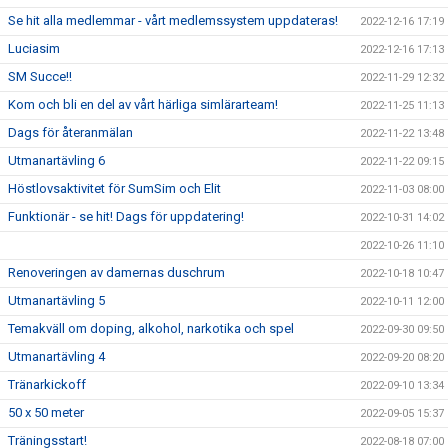
Se hit alla medlemmar - vårt medlemssystem uppdateras!
2022-12-16 17:19
Luciasim
2022-12-16 17:13
SM Succe!!
2022-11-29 12:32
Kom och bli en del av vårt härliga simlärarteam!
2022-11-25 11:13
Dags för återanmälan
2022-11-22 13:48
Utmanartävling 6
2022-11-22 09:15
Höstlovsaktivitet för SumSim och Elit
2022-11-03 08:00
Funktionär - se hit! Dags för uppdatering!
2022-10-31 14:02
2022-10-26 11:10
Renoveringen av damernas duschrum
2022-10-18 10:47
Utmanartävling 5
2022-10-11 12:00
Temakväll om doping, alkohol, narkotika och spel
2022-09-30 09:50
Utmanartävling 4
2022-09-20 08:20
Tränarkickoff
2022-09-10 13:34
50 x 50 meter
2022-09-05 15:37
Träningsstart!
2022-08-18 07:00