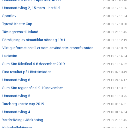
2020-04-20 09:10
Utmanartävling 2, 15 mars - inställd!
2020-03-12 11:36
Sportlov
2020-02-17 11:04
Tyresö Knatte Cup
2020-02-17 10:00
Tävlingsresa till Island
2020-01-28 11:45
Försäljning av simartiklar söndag 19/1.
2020-01-16 12:19
Viktig information till er som använder Microsoftkonton
2020-01-14 10:39
Luciasim
2019-12-12 14:04
Sum-Sim Riksfinal 6-8 december 2019.
2019-12-10 14:02
Fina resultat på Höstsimiaden
2019-12-02 13:49
Utmanartävling 6
2019-11-24 14:17
Sum-Sim regionsfinal 9-10 november
2019-11-11 13:31
Utmanartävling 5
2019-10-13 13:25
Tureberg knatte cup 2019
2019-10-08 14:31
Utmanartävling 4
2019-10-01 14:34
Yardstävling i Jönköping
2019-09-23 11:45
Klubbkollektionen