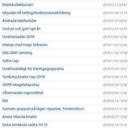
Klubbkollektionen!
2019-01-17 09:41
Inbjudan till tävlingsfunktionärsutbildning
2019-01-08 13:14
Ändrade telefontider
2019-01-07 08:53
God jul och gott nytt år!
2018-12-19 18:33
Höstsimiaden 2018
2018-12-05 15:04
Intervju med Hugo Eriksson
2018-11-22 14:56
SM/JSM i simning
2018-11-20 10:08
Saltis Cup
2018-11-05 14:34
Höstlovsledigt för träningsgrupperna
2018-10-22 13:01
Tureberg Knatte Cup 2018
2018-10-08 12:53
GDPR Integritetspolicy
2018-05-23 15:35
Vårsimiaden regionsfinal
2018-05-20 15:36
KM
2018-05-15 14:09
Sumsim gruppen på läger i Spanien, Torremolinos
2018-04-12 11:44
Arena Vilunda Knatte
2018-03-27 13:09
Boka simskola vecka 10-13
2018-02-19 15:50