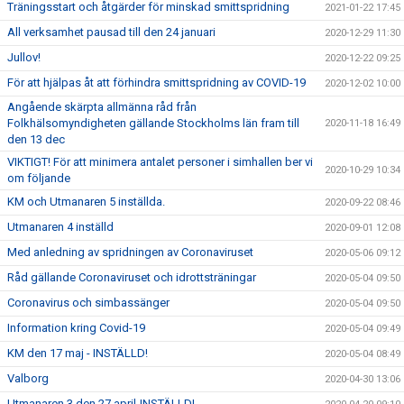
Träningsstart och åtgärder för minskad smittspridning
2021-01-22 17:45
All verksamhet pausad till den 24 januari
2020-12-29 11:30
Jullov!
2020-12-22 09:25
För att hjälpas åt att förhindra smittspridning av COVID-19
2020-12-02 10:00
Angående skärpta allmänna råd från
Folkhälsomyndigheten gällande Stockholms län fram till
2020-11-18 16:49
den 13 dec
VIKTIGT! För att minimera antalet personer i simhallen ber vi
2020-10-29 10:34
om följande
KM och Utmanaren 5 inställda.
2020-09-22 08:46
Utmanaren 4 inställd
2020-09-01 12:08
Med anledning av spridningen av Coronaviruset
2020-05-06 09:12
Råd gällande Coronaviruset och idrottsträningar
2020-05-04 09:50
Coronavirus och simbassänger
2020-05-04 09:50
Information kring Covid-19
2020-05-04 09:49
KM den 17 maj - INSTÄLLD!
2020-05-04 08:49
Valborg
2020-04-30 13:06
Utmanaren 3 den 27 april-INSTÄLLD!