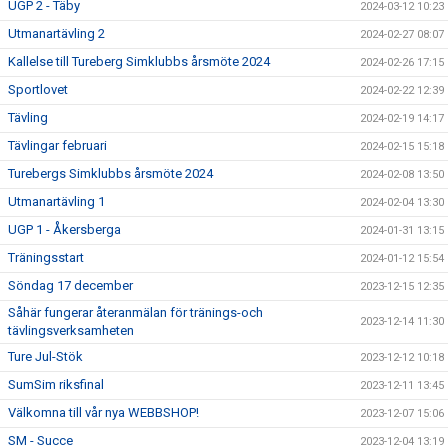
UGP 2 - Täby
2024-03-12 10:23
Utmanartävling 2
2024-02-27 08:07
Kallelse till Tureberg Simklubbs årsmöte 2024
2024-02-26 17:15
Sportlovet
2024-02-22 12:39
Tävling
2024-02-19 14:17
Tävlingar februari
2024-02-15 15:18
Turebergs Simklubbs årsmöte 2024
2024-02-08 13:50
Utmanartävling 1
2024-02-04 13:30
UGP 1 - Åkersberga
2024-01-31 13:15
Träningsstart
2024-01-12 15:54
Söndag 17 december
2023-12-15 12:35
Såhär fungerar återanmälan för tränings-och
2023-12-14 11:30
tävlingsverksamheten
Ture Jul-Stök
2023-12-12 10:18
SumSim riksfinal
2023-12-11 13:45
Välkomna till vår nya WEBBSHOP!
2023-12-07 15:06
SM - Succe
2023-12-04 13:19