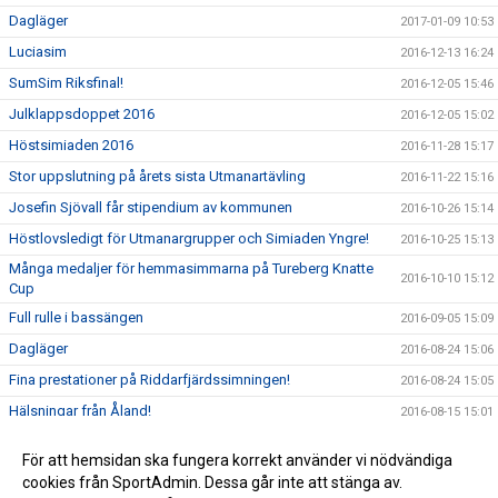
Dagläger
2017-01-09 10:53
Luciasim
2016-12-13 16:24
SumSim Riksfinal!
2016-12-05 15:46
Julklappsdoppet 2016
2016-12-05 15:02
Höstsimiaden 2016
2016-11-28 15:17
Stor uppslutning på årets sista Utmanartävling
2016-11-22 15:16
Josefin Sjövall får stipendium av kommunen
2016-10-26 15:14
Höstlovsledigt för Utmanargrupper och Simiaden Yngre!
2016-10-25 15:13
Många medaljer för hemmasimmarna på Tureberg Knatte
2016-10-10 15:12
Cup
Full rulle i bassängen
2016-09-05 15:09
Dagläger
2016-08-24 15:06
Fina prestationer på Riddarfjärdssimningen!
2016-08-24 15:05
Hälsningar från Åland!
2016-08-15 15:01
Tureberg avslutar säsongen med dubbla USM-Guld i öppet
2016-08-15 14:48
För att hemsidan ska fungera korrekt använder vi nödvändiga
vatten!
cookies från SportAdmin. Dessa går inte att stänga av.
2016-03-29 14:19