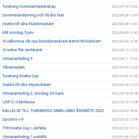
Tureberg Sommarmästerskap
2022-07-18 10:05
Sommaravslutning och 50-års fest
2022-06-28 12:49
Grattis till våra Klubbmästare
2022-06-08 10:44
KM söndag 5 juni
2022-06-03 12:42
Vi välkomna vår nya Breddutvecklare Astrid till klubben!
2022-06-03 12:30
Vi söker fler simlärare!
2022-05-12 12:20
Utmanartävling 3
2022-05-11 13:24
Vårsimiaden
2022-05-09 13:20
Tureberg Knatte Cup
2022-04-06 15:40
Grattis till våra stipendiater!
2022-03-28 12:59
Utmanartävling 2, söndag 20 mars
2022-03-18 09:38
UGP-2 i Eskilstuna
2022-03-15 16:58
KALLELSE TILL TUREBERGS SIMKLUBBS ÅRSMÖTE 2022
2022-03-02 18:30
Sportlov v.9
2022-02-25 15:04
TYR Knatte Cup i Järfälla
2022-02-22 15:10
Utmanartävling 1 inställd
2022-02-04 10:53