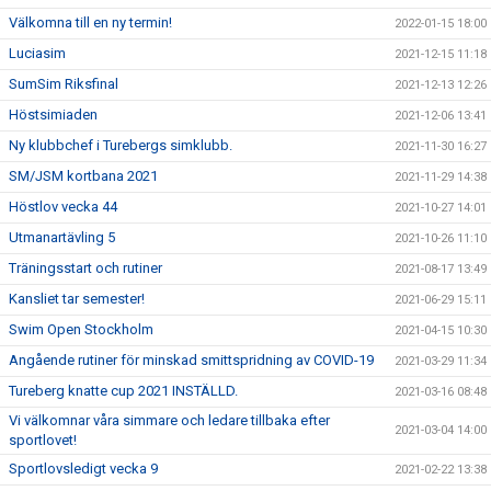
Välkomna till en ny termin!
2022-01-15 18:00
Luciasim
2021-12-15 11:18
SumSim Riksfinal
2021-12-13 12:26
Höstsimiaden
2021-12-06 13:41
Ny klubbchef i Turebergs simklubb.
2021-11-30 16:27
SM/JSM kortbana 2021
2021-11-29 14:38
Höstlov vecka 44
2021-10-27 14:01
Utmanartävling 5
2021-10-26 11:10
Träningsstart och rutiner
2021-08-17 13:49
Kansliet tar semester!
2021-06-29 15:11
Swim Open Stockholm
2021-04-15 10:30
Angående rutiner för minskad smittspridning av COVID-19
2021-03-29 11:34
Tureberg knatte cup 2021 INSTÄLLD.
2021-03-16 08:48
Vi välkomnar våra simmare och ledare tillbaka efter
2021-03-04 14:00
sportlovet!
Sportlovsledigt vecka 9
2021-02-22 13:38