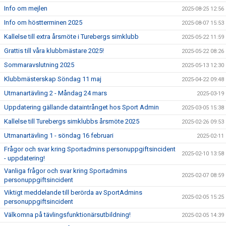
Info om mejlen
2025-08-25 12:56
Info om höstterminen 2025
2025-08-07 15:53
Kallelse till extra årsmöte i Turebergs simklubb
2025-05-22 11:59
Grattis till våra klubbmästare 2025!
2025-05-22 08:26
Sommaravslutning 2025
2025-05-13 12:30
Klubbmästerskap Söndag 11 maj
2025-04-22 09:48
Utmanartävling 2 - Måndag 24 mars
2025-03-19
Uppdatering gällande dataintrånget hos Sport Admin
2025-03-05 15:38
Kallelse till Turebergs simklubbs årsmöte 2025
2025-02-26 09:53
Utmanartävling 1 - söndag 16 februari
2025-02-11
Frågor och svar kring Sportadmins personuppgiftsincident
2025-02-10 13:58
- uppdatering!
Vanliga frågor och svar kring Sportadmins
2025-02-07 08:59
personuppgiftsincident
Viktigt meddelande till berörda av SportAdmins
2025-02-05 15:25
personuppgiftsincident
Välkomna på tävlingsfunktionärsutbildning!
2025-02-05 14:39