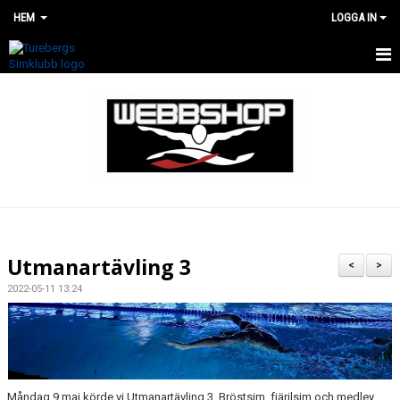
HEM
LOGGA IN
HEM
WEBBSHOP
RENOVERING AV SIMHALLEN
Utmanartävling 3
<
>
2022-05-11 13:24
Måndag 9 maj körde vi Utmanartävling 3. Bröstsim, fjärilsim och medley