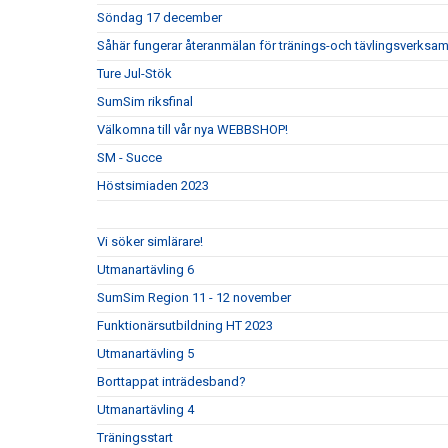
Söndag 17 december
Såhär fungerar återanmälan för tränings-och tävlingsverksa
Ture Jul-Stök
SumSim riksfinal
Välkomna till vår nya WEBBSHOP!
SM - Succe
Höstsimiaden 2023
Vi söker simlärare!
Utmanartävling 6
SumSim Region 11 - 12 november
Funktionärsutbildning HT 2023
Utmanartävling 5
Borttappat inträdesband?
Utmanartävling 4
Träningsstart