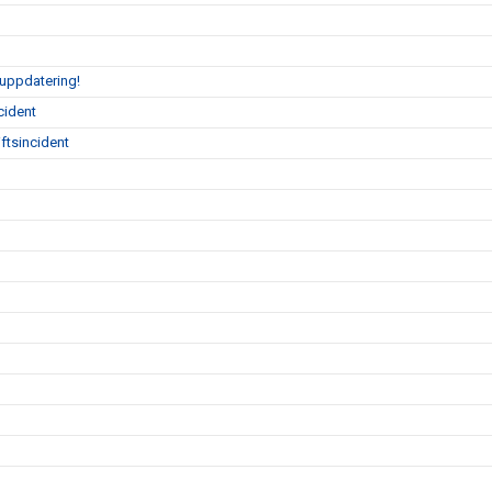
 uppdatering!
cident
ftsincident