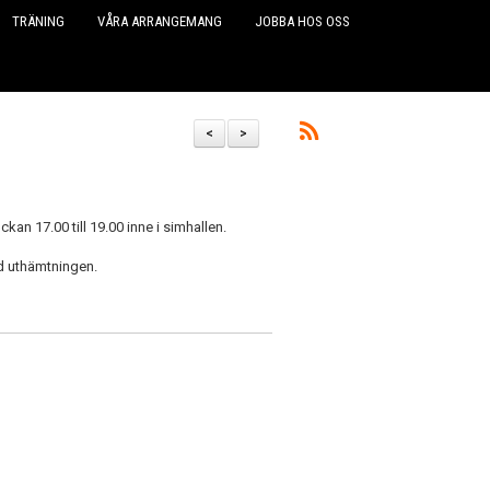
TRÄNING
VÅRA ARRANGEMANG
JOBBA HOS OSS
<
>
an 17.00 till 19.00 inne i simhallen.
d uthämtningen.