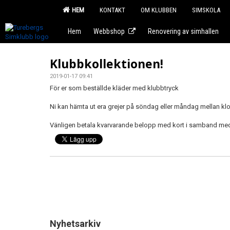
HEM
KONTAKT
OM KLUBBEN
SIMSKOLA
Hem
Webbshop
Renovering av simhallen
Klubbkollektionen!
2019-01-17 09:41
För er som beställde kläder med klubbtryck
Ni kan hämta ut era grejer på söndag eller måndag mellan klock
Vänligen betala kvarvarande belopp med kort i samband me
Nyhetsarkiv