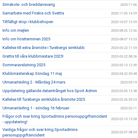
Simskole- och breddansvarig
2025-11-06
Samarbete med Friskis och Svettis
2025-11-05 14:59
Tillfälligt stop i klubbshopen
2025-10-07 15:59
Info om mejlen
2025-08-25 12:56
Info om höstterminen 2025
2025-08-07 15:53
Kallelse till extra årsmöte i Turebergs simklubb
2025-05-22 11:59
Grattis till våra klubbmästare 2025!
2025-05-22 08:26
Sommaravslutning 2025
2025-05-13 12:30
Klubbmästerskap Söndag 11 maj
2025-04-22 09:48
Utmanartävling 2 - Måndag 24 mars
2025-03-19
Uppdatering gällande dataintrånget hos Sport Admin
2025-03-05 15:38
Kallelse till Turebergs simklubbs årsmöte 2025
2025-02-26 09:53
Utmanartävling 1 - söndag 16 februari
2025-02-11
Frågor och svar kring Sportadmins personuppgiftsincident
2025-02-10 13:58
- uppdatering!
Vanliga frågor och svar kring Sportadmins
2025-02-07 08:59
personuppgiftsincident