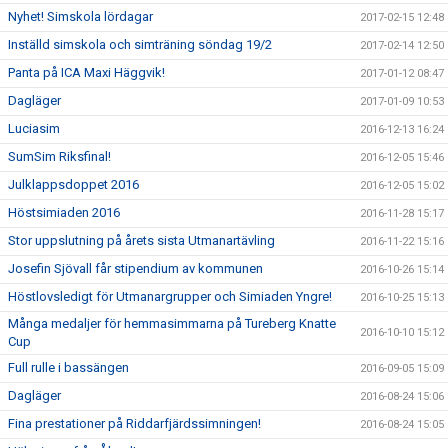
Nyhet! Simskola lördagar
2017-02-15 12:48
Inställd simskola och simträning söndag 19/2
2017-02-14 12:50
Panta på ICA Maxi Häggvik!
2017-01-12 08:47
Dagläger
2017-01-09 10:53
Luciasim
2016-12-13 16:24
SumSim Riksfinal!
2016-12-05 15:46
Julklappsdoppet 2016
2016-12-05 15:02
Höstsimiaden 2016
2016-11-28 15:17
Stor uppslutning på årets sista Utmanartävling
2016-11-22 15:16
Josefin Sjövall får stipendium av kommunen
2016-10-26 15:14
Höstlovsledigt för Utmanargrupper och Simiaden Yngre!
2016-10-25 15:13
Många medaljer för hemmasimmarna på Tureberg Knatte
2016-10-10 15:12
Cup
Full rulle i bassängen
2016-09-05 15:09
Dagläger
2016-08-24 15:06
Fina prestationer på Riddarfjärdssimningen!
2016-08-24 15:05