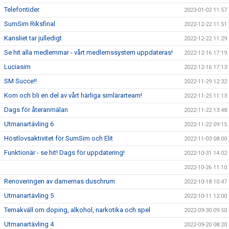
Telefontider
2023-01-02 11:57
SumSim Riksfinal
2022-12-22 11:51
Kansliet tar julledigt
2022-12-22 11:29
Se hit alla medlemmar - vårt medlemssystem uppdateras!
2022-12-16 17:19
Luciasim
2022-12-16 17:13
SM Succe!!
2022-11-29 12:32
Kom och bli en del av vårt härliga simlärarteam!
2022-11-25 11:13
Dags för återanmälan
2022-11-22 13:48
Utmanartävling 6
2022-11-22 09:15
Höstlovsaktivitet för SumSim och Elit
2022-11-03 08:00
Funktionär - se hit! Dags för uppdatering!
2022-10-31 14:02
2022-10-26 11:10
Renoveringen av damernas duschrum
2022-10-18 10:47
Utmanartävling 5
2022-10-11 12:00
Temakväll om doping, alkohol, narkotika och spel
2022-09-30 09:50
Utmanartävling 4
2022-09-20 08:20