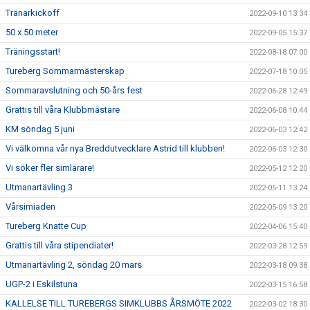
Tränarkickoff
2022-09-10 13:34
50 x 50 meter
2022-09-05 15:37
Träningsstart!
2022-08-18 07:00
Tureberg Sommarmästerskap
2022-07-18 10:05
Sommaravslutning och 50-års fest
2022-06-28 12:49
Grattis till våra Klubbmästare
2022-06-08 10:44
KM söndag 5 juni
2022-06-03 12:42
Vi välkomna vår nya Breddutvecklare Astrid till klubben!
2022-06-03 12:30
Vi söker fler simlärare!
2022-05-12 12:20
Utmanartävling 3
2022-05-11 13:24
Vårsimiaden
2022-05-09 13:20
Tureberg Knatte Cup
2022-04-06 15:40
Grattis till våra stipendiater!
2022-03-28 12:59
Utmanartävling 2, söndag 20 mars
2022-03-18 09:38
UGP-2 i Eskilstuna
2022-03-15 16:58
KALLELSE TILL TUREBERGS SIMKLUBBS ÅRSMÖTE 2022
2022-03-02 18:30