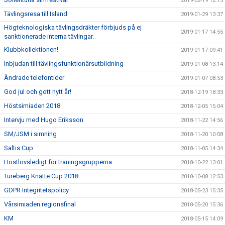
2019-02-19 12:15
Tävlingsresa till Island
2019-01-29 13:37
Högteknologiska tävlingsdräkter förbjuds på ej
2019-01-17 14:55
sanktionerade interna tävlingar.
Klubbkollektionen!
2019-01-17 09:41
Inbjudan till tävlingsfunktionärsutbildning
2019-01-08 13:14
Ändrade telefontider
2019-01-07 08:53
God jul och gott nytt år!
2018-12-19 18:33
Höstsimiaden 2018
2018-12-05 15:04
Intervju med Hugo Eriksson
2018-11-22 14:56
SM/JSM i simning
2018-11-20 10:08
Saltis Cup
2018-11-05 14:34
Höstlovsledigt för träningsgrupperna
2018-10-22 13:01
Tureberg Knatte Cup 2018
2018-10-08 12:53
GDPR Integritetspolicy
2018-05-23 15:35
Vårsimiaden regionsfinal
2018-05-20 15:36
KM
2018-05-15 14:09