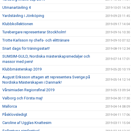
Utmanartävling 4
2019-10-01 14:34
Yardstävling i Jönköping
2019-09-23 11:45
Klubbkollektionen
2019-09-17 14:04
Turebergare representerar Stockholm!
2019-09-16 10:30
Trotte Karlsson ny chefs- och elittränare
2019-09-10 07:52
Snart dags för träningsstart!
2019-08-19 12:34
SUMSIM-GULD, Nordiska mästerskapsmedaljer och
2019-07-14 17:01
massor med pers!
Klubbmästerskap 2019
2019-05-20 10:19
August Eriksson uttagen att representera Sverige på
2019-05-14 12:14
Nordiska Mästerskapen i Danmark!
Vårsimiaden Regionsfinal 2019
2019-05-13 09:54
Valborg och Första maj!
2019-04-30 17:30
Mallorca
2019-04-14 08:09
Påsklovsledigt
2019-04-11 17:06
Caroline af Ugglas Knattesim
2019-03-11 15:04
Sollentuna simfestival