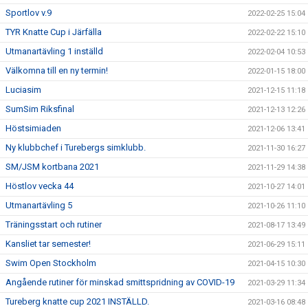
Sportlov v.9
2022-02-25 15:04
TYR Knatte Cup i Järfälla
2022-02-22 15:10
Utmanartävling 1 inställd
2022-02-04 10:53
Välkomna till en ny termin!
2022-01-15 18:00
Luciasim
2021-12-15 11:18
SumSim Riksfinal
2021-12-13 12:26
Höstsimiaden
2021-12-06 13:41
Ny klubbchef i Turebergs simklubb.
2021-11-30 16:27
SM/JSM kortbana 2021
2021-11-29 14:38
Höstlov vecka 44
2021-10-27 14:01
Utmanartävling 5
2021-10-26 11:10
Träningsstart och rutiner
2021-08-17 13:49
Kansliet tar semester!
2021-06-29 15:11
Swim Open Stockholm
2021-04-15 10:30
Angående rutiner för minskad smittspridning av COVID-19
2021-03-29 11:34
Tureberg knatte cup 2021 INSTÄLLD.
2021-03-16 08:48