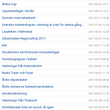
Arena Cup
2017-09-26 10:17
Uppstartsläger i Borås
2017-08-15 13:21
Sumsim med silverkant!
2017-07-17 10:26
Svenska mästerskapen i simning är över för denna gång…
2017-07-06 12:53
Laxaleken i Halmstad
2017-06-01 12:54
Vårsimiaden Regionsfinal 2017
2017-05-22 13:04
KM
2017-05-17 15:20
Stockholms simförbunds Simiadenläger
2017-05-05 10:59
Sumsimgruppen i Italien!
2017-04-19 08:39
Hälsningar från Katrineholm!
2017-04-09 11:23
Bästa Trean och Fyran
2017-04-07 11:14
Årets stipendiater
2017-04-06 08:30
Årets vinnare av Seriesimspokalerna
2017-04-06 08:00
Simskolebokning
2017-03-02 11:55
Hälsningar från Thailand!
2017-02-28 15:05
Simfestivalen blev en succé i år igen!
2017-02-20 07:57