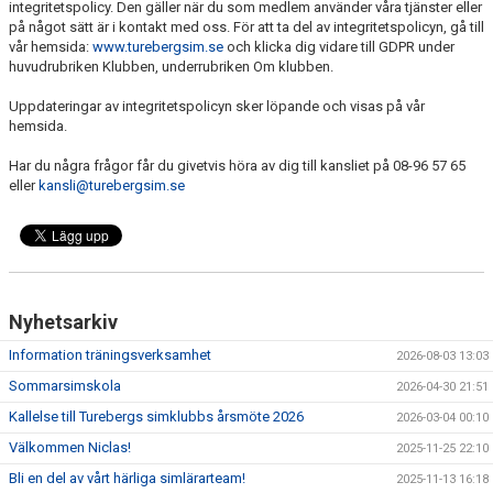
integritetspolicy. Den gäller när du som medlem använder våra tjänster eller
på något sätt är i kontakt med oss. För att ta del av integritetspolicyn, gå till
vår hemsida:
www.turebergsim.se
och klicka dig vidare till GDPR under
huvudrubriken Klubben, underrubriken Om klubben.
Uppdateringar av integritetspolicyn sker löpande och visas på vår
hemsida.
Har du några frågor får du givetvis höra av dig till kansliet på 08-96 57 65
eller
kansli@turebergsim.se
Nyhetsarkiv
Information träningsverksamhet
2026-08-03 13:03
Sommarsimskola
2026-04-30 21:51
Kallelse till Turebergs simklubbs årsmöte 2026
2026-03-04 00:10
Välkommen Niclas!
2025-11-25 22:10
Bli en del av vårt härliga simlärarteam!
2025-11-13 16:18