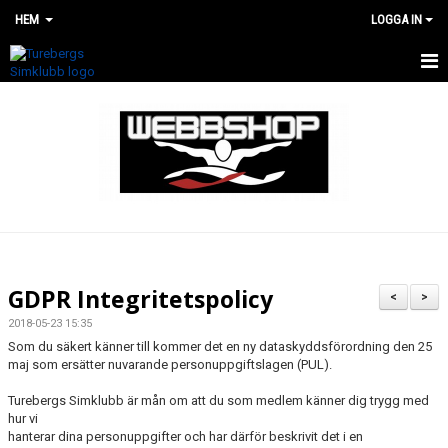
HEM
LOGGA IN
HEM
WEBBSHOP
RENOVERING AV SIMHALLEN
GDPR Integritetspolicy
<
>
2018-05-23 15:35
Som du säkert känner till kommer det en ny dataskyddsförordning den 25
maj som ersätter nuvarande personuppgiftslagen (PUL).
Turebergs Simklubb är mån om att du som medlem känner dig trygg med
hur vi
hanterar dina personuppgifter och har därför beskrivit det i en