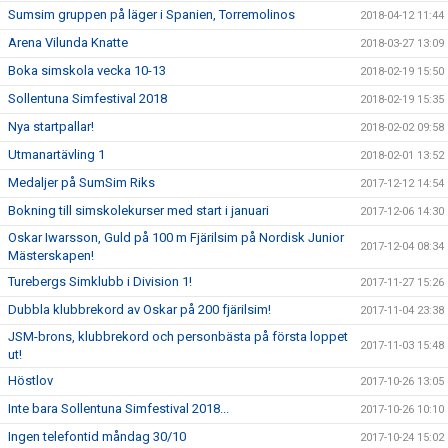
Sumsim gruppen på läger i Spanien, Torremolinos
2018-04-12 11:44
Arena Vilunda Knatte
2018-03-27 13:09
Boka simskola vecka 10-13
2018-02-19 15:50
Sollentuna Simfestival 2018
2018-02-19 15:35
Nya startpallar!
2018-02-02 09:58
Utmanartävling 1
2018-02-01 13:52
Medaljer på SumSim Riks
2017-12-12 14:54
Bokning till simskolekurser med start i januari
2017-12-06 14:30
Oskar Iwarsson, Guld på 100 m Fjärilsim på Nordisk Junior
2017-12-04 08:34
Mästerskapen!
Turebergs Simklubb i Division 1!
2017-11-27 15:26
Dubbla klubbrekord av Oskar på 200 fjärilsim!
2017-11-04 23:38
JSM-brons, klubbrekord och personbästa på första loppet
2017-11-03 15:48
ut!
Höstlov
2017-10-26 13:05
Inte bara Sollentuna Simfestival 2018...
2017-10-26 10:10
Ingen telefontid måndag 30/10
2017-10-24 15:02