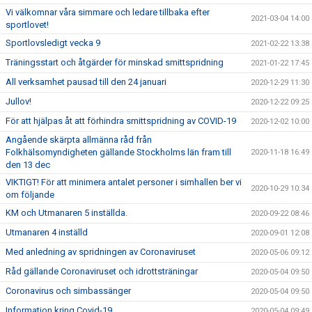
Vi välkomnar våra simmare och ledare tillbaka efter
2021-03-04 14:00
sportlovet!
Sportlovsledigt vecka 9
2021-02-22 13:38
Träningsstart och åtgärder för minskad smittspridning
2021-01-22 17:45
All verksamhet pausad till den 24 januari
2020-12-29 11:30
Jullov!
2020-12-22 09:25
För att hjälpas åt att förhindra smittspridning av COVID-19
2020-12-02 10:00
Angående skärpta allmänna råd från
Folkhälsomyndigheten gällande Stockholms län fram till
2020-11-18 16:49
den 13 dec
VIKTIGT! För att minimera antalet personer i simhallen ber vi
2020-10-29 10:34
om följande
KM och Utmanaren 5 inställda.
2020-09-22 08:46
Utmanaren 4 inställd
2020-09-01 12:08
Med anledning av spridningen av Coronaviruset
2020-05-06 09:12
Råd gällande Coronaviruset och idrottsträningar
2020-05-04 09:50
Coronavirus och simbassänger
2020-05-04 09:50
Information kring Covid-19
2020-05-04 09:49