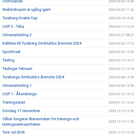
Ordförande
2024-03-26 14:00
Webbshopen är igång igen!
2024-03-25 11:56
Tureberg Knatte Cup
2024-03-18 15:05
UGP 2 - Täby
2024-03-12 10:23
Utmanartävling 2
2024-02-27 08:07
Kallelse till Tureberg Simklubbs årsmöte 2024
2024-02-26 17:15
Sportlovet
2024-02-22 12:39
Tävling
2024-02-19 14:17
Tävlingar februari
2024-02-15 15:18
Turebergs Simklubbs årsmöte 2024
2024-02-08 13:50
Utmanartävling 1
2024-02-04 13:30
UGP 1 - Åkersberga
2024-01-31 13:15
Träningsstart
2024-01-12 15:54
Söndag 17 december
2023-12-15 12:35
Såhär fungerar återanmälan för tränings-och
2023-12-14 11:30
tävlingsverksamheten
Ture Jul-Stök
2023-12-12 10:18