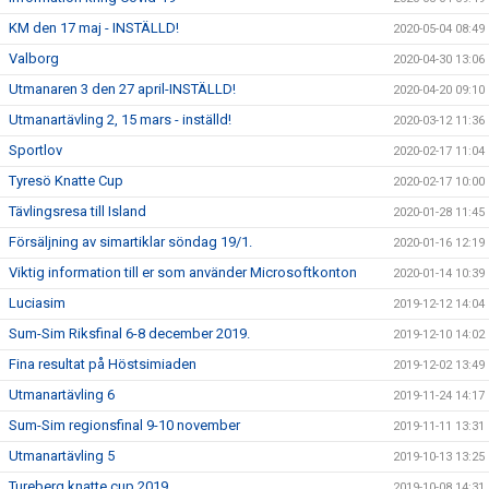
KM den 17 maj - INSTÄLLD!
2020-05-04 08:49
Valborg
2020-04-30 13:06
Utmanaren 3 den 27 april-INSTÄLLD!
2020-04-20 09:10
Utmanartävling 2, 15 mars - inställd!
2020-03-12 11:36
Sportlov
2020-02-17 11:04
Tyresö Knatte Cup
2020-02-17 10:00
Tävlingsresa till Island
2020-01-28 11:45
Försäljning av simartiklar söndag 19/1.
2020-01-16 12:19
Viktig information till er som använder Microsoftkonton
2020-01-14 10:39
Luciasim
2019-12-12 14:04
Sum-Sim Riksfinal 6-8 december 2019.
2019-12-10 14:02
Fina resultat på Höstsimiaden
2019-12-02 13:49
Utmanartävling 6
2019-11-24 14:17
Sum-Sim regionsfinal 9-10 november
2019-11-11 13:31
Utmanartävling 5
2019-10-13 13:25
Tureberg knatte cup 2019
2019-10-08 14:31