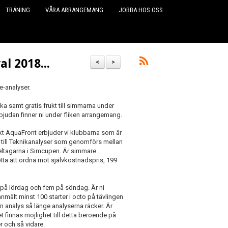
TRÄNING
VÅRA ARRANGEMANG
JOBBA HOS OSS
l 2018...
<
>
e-analyser.
ika samt gratis frukt till simmarna under
bjudan finner ni under fliken arrangemang.
kt AquaFront erbjuder vi klubbarna som är
g till Teknikanalyser som genomförs mellan
eltagarna i Simcupen. Är simmare
etta att ordna mot självkostnadspris, 199
em på lördag och fem på söndag. Är ni
nmält minst 100 starter i octo på tävlingen
en analys så länge analyserna räcker. Är
 finnas möjlighet till detta beroende på
r och så vidare.