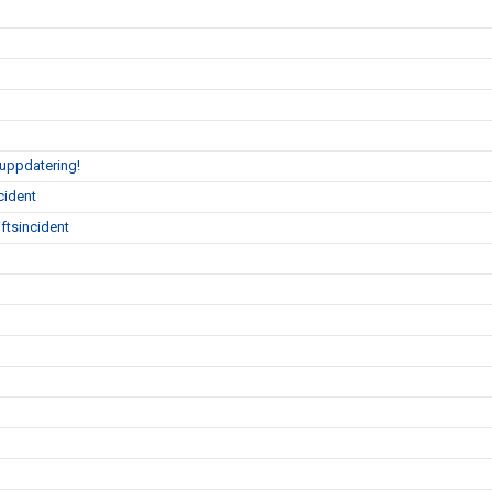
 uppdatering!
cident
ftsincident