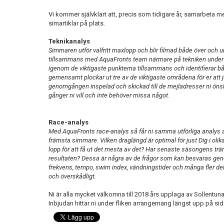
Vi kommer självklart att, precis som tidigare år, samarbet
simartiklar på plats.
Teknikanalys
Simmaren utför valfritt maxlopp och blir filmad både över och u
tillsammans med AquaFronts team närmare på tekniken under en
igenom de viktigaste punkterna tillsammans och identifierar b
gemensamt plockar ut tre av de viktigaste områdena för er att j
genomgången inspelad och skickad till de mejladresser ni öns
gånger ni vill och inte behöver missa något.
Race-analys
Med AquaFronts race-analys så får ni samma utförliga analys 
främsta simmare. Vilken draglängd är optimal för just Dig i olik
lopp för att få ut det mesta av det? Har senaste säsongens tr
resultaten? Dessa är några av de frågor som kan besvaras gen
frekvens, tempo, swim index, vändningstider och många fler delar
och överskådligt.
Ni är alla mycket välkomna till 2018 års upplaga av Sollentuna
Inbjudan hittar ni under fliken arrangemang längst upp på sid