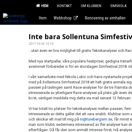
HEM
KONTAKT
OM KLUBBEN
SIMSKOLA
Hem
Webbshop
Renovering av simhallen
Inte bara Sollentuna Simfestiva
2017-10-26 10:10
…utan även en bra möjlighet till gratis Teknikanalyser och Rac
Med nya startpallar, våra populära heatpriser, gedigna tränarf
avsimmet förbereder vi för en storslagen Simfestival 2018. In
I vårt samarbete med Nikola Lukic och hans nystartade proje
med på Sollentuna Simfestival 2018 att helt gratis anmäla si
passen på tävlingen samt Race-analyser för de tre främsta d
intresserade av ytterligare Race-analyser på plats går även d
kr/st, vänligen meddela mig detta via mail senast 12 februari.
Vi har totalt tio platser för teknikanalyser mellan passen, f
intresserade av detta gäller det att vara snabb. Klubbar som a
och skickar ett mail till mig på
nr@turebergsim.se
, får minst 
man som klubb sedermera intresserad av fler analyser kan det
efterfrågan. Då får den som anmält intresse först, två analyse