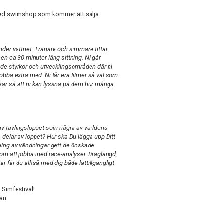
a med swimshop som kommer att sälja
nder vattnet. Tränare och simmare tittar
 ca 30 minuter lång sittning. Ni går
åde styrkor och utvecklingsområden där ni
obba extra med. Ni får era filmer så väl som
kar så att ni kan lyssna på dem hur många
av tävlingsloppet som några av världens
a delar av loppet? Hur ska Du lägga upp Ditt
äning av vändningar gett de önskade
om att jobba med race-analyser. Draglängd,
 får du alltså med dig både lättillgängligt
 Simfestival!
an.