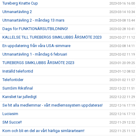
Tureberg Knatte Cup
2023-03-16 16:00
Utmanartävling 2
2023-03-14 10:34
Utmanartävling 2 - måndag 13 mars
2023-03-08 15:44
Dags för FUNKTIONÄRSUTBILDNING!
2023-02-28 10:41
KALLELSE TILL TUREBERGS SIMKLUBBS ÅRSMÖTE 2023
2023-02-27 11:12
En uppdatering från våra USA-simmare
2023-02-08 14:11
Utmanartävling 1 - måndag 6 februari
2023-02-02 11:19
TUREBERGS SIMKLUBBS ÅRSMÖTE 2023
2023-01-20 09:25
Inställd telefontid
2023-01-12 08:52
Telefontider
2023-01-02 11:57
SumSim Riksfinal
2022-12-22 11:51
Kansliet tar julledigt
2022-12-22 11:29
Se hit alla medlemmar - vårt medlemssystem uppdateras!
2022-12-16 17:19
Luciasim
2022-12-16 17:13
SM Succe!!
2022-11-29 12:32
Kom och bli en del av vårt härliga simlärarteam!
2022-11-25 11:13