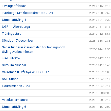
Tävlingar februari
2024-02-15 15:18
Turebergs Simklubbs årsmöte 2024
2024-02-08 13:50
Utmanartävling 1
2024-02-04 13:30
UGP 1 - Åkersberga
2024-01-31 13:15
Träningsstart
2024-01-12 15:54
Söndag 17 december
2023-12-15 12:35
Såhär fungerar återanmälan för tränings-och
2023-12-14 11:30
tävlingsverksamheten
Ture Jul-Stök
2023-12-12 10:18
SumSim riksfinal
2023-12-11 13:45
Välkomna till vår nya WEBBSHOP!
2023-12-07 15:06
SM - Succe
2023-12-04 13:19
Höstsimiaden 2023
2023-12-04 13:17
2023-11-30 08:02
Vi söker simlärare!
2023-11-20 13:46
Utmanartävling 6
2023-11-16 12:00