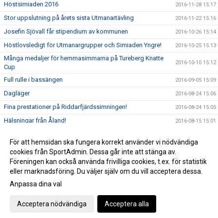
Höstsimiaden 2016
2016-11-28 15:17
Stor uppslutning på årets sista Utmanartävling
2016-11-22 15:16
Josefin Sjövall får stipendium av kommunen
2016-10-26 15:14
Höstlovsledigt för Utmanargrupper och Simiaden Yngre!
2016-10-25 15:13
Många medaljer för hemmasimmarna på Tureberg Knatte
2016-10-10 15:12
Cup
Full rulle i bassängen
2016-09-05 15:09
Dagläger
2016-08-24 15:06
Fina prestationer på Riddarfjärdssimningen!
2016-08-24 15:05
Hälsningar från Åland!
2016-08-15 15:01
Tureberg avslutar säsongen med dubbla USM-Guld i öppet
2016-08-15 14:48
För att hemsidan ska fungera korrekt använder vi nödvändiga
vatten!
cookies från SportAdmin. Dessa går inte att stänga av.
2016-03-29 14:19
Föreningen kan också använda frivilliga cookies, t.ex. för statistik
eller marknadsföring. Du väljer själv om du vill acceptera dessa.
Anpassa dina val
Cookie-inställningar
Gå till Webbversion
Acceptera nödvändiga
Acceptera alla