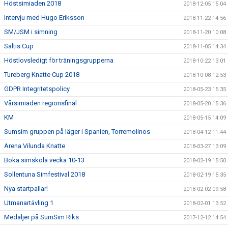
Höstsimiaden 2018
2018-12-05 15:04
Intervju med Hugo Eriksson
2018-11-22 14:56
SM/JSM i simning
2018-11-20 10:08
Saltis Cup
2018-11-05 14:34
Höstlovsledigt för träningsgrupperna
2018-10-22 13:01
Tureberg Knatte Cup 2018
2018-10-08 12:53
GDPR Integritetspolicy
2018-05-23 15:35
Vårsimiaden regionsfinal
2018-05-20 15:36
KM
2018-05-15 14:09
Sumsim gruppen på läger i Spanien, Torremolinos
2018-04-12 11:44
Arena Vilunda Knatte
2018-03-27 13:09
Boka simskola vecka 10-13
2018-02-19 15:50
Sollentuna Simfestival 2018
2018-02-19 15:35
Nya startpallar!
2018-02-02 09:58
Utmanartävling 1
2018-02-01 13:52
Medaljer på SumSim Riks
2017-12-12 14:54