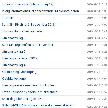
Försäljning av simartiklar söndag 19/1.
2020-01-16 12:19
Viktig information till er som använder Microsoftkonton
2020-01-14 10:39
Luciasim
2019-12-12 14:04
Sum-Sim Riksfinal 6-8 december 2019.
2019-12-10 14:02
Fina resultat på Höstsimiaden
2019-12-02 13:49
Utmanartävling 6
2019-11-24 14:17
Sum-Sim regionsfinal 9-10 november
2019-11-11 13:31
Utmanartävling 5
2019-10-13 13:25
Tureberg knatte cup 2019
2019-10-08 14:31
Utmanartävling 4
2019-10-01 14:34
Yardstävling i Jönköping
2019-09-23 11:45
Klubbkollektionen
2019-09-17 14:04
Turebergare representerar Stockholm!
2019-09-16 10:30
Trotte Karlsson ny chefs- och elittränare
2019-09-10 07:52
Snart dags för träningsstart!
2019-08-19 12:34
SUMSIM-GULD, Nordiska mästerskapsmedaljer och
2019-07-14 17:01