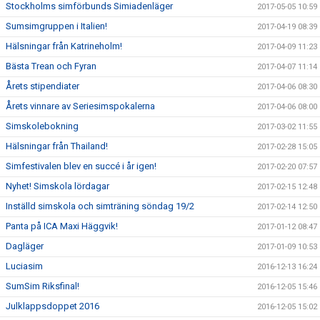
Stockholms simförbunds Simiadenläger
2017-05-05 10:59
Sumsimgruppen i Italien!
2017-04-19 08:39
Hälsningar från Katrineholm!
2017-04-09 11:23
Bästa Trean och Fyran
2017-04-07 11:14
Årets stipendiater
2017-04-06 08:30
Årets vinnare av Seriesimspokalerna
2017-04-06 08:00
Simskolebokning
2017-03-02 11:55
Hälsningar från Thailand!
2017-02-28 15:05
Simfestivalen blev en succé i år igen!
2017-02-20 07:57
Nyhet! Simskola lördagar
2017-02-15 12:48
Inställd simskola och simträning söndag 19/2
2017-02-14 12:50
Panta på ICA Maxi Häggvik!
2017-01-12 08:47
Dagläger
2017-01-09 10:53
Luciasim
2016-12-13 16:24
SumSim Riksfinal!
2016-12-05 15:46
Julklappsdoppet 2016
2016-12-05 15:02