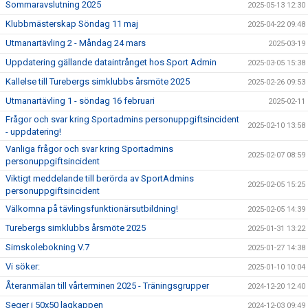
Sommaravslutning 2025
2025-05-13 12:30
Klubbmästerskap Söndag 11 maj
2025-04-22 09:48
Utmanartävling 2 - Måndag 24 mars
2025-03-19
Uppdatering gällande dataintrånget hos Sport Admin
2025-03-05 15:38
Kallelse till Turebergs simklubbs årsmöte 2025
2025-02-26 09:53
Utmanartävling 1 - söndag 16 februari
2025-02-11
Frågor och svar kring Sportadmins personuppgiftsincident
2025-02-10 13:58
- uppdatering!
Vanliga frågor och svar kring Sportadmins
2025-02-07 08:59
personuppgiftsincident
Viktigt meddelande till berörda av SportAdmins
2025-02-05 15:25
personuppgiftsincident
Välkomna på tävlingsfunktionärsutbildning!
2025-02-05 14:39
Turebergs simklubbs årsmöte 2025
2025-01-31 13:22
Simskolebokning V.7
2025-01-27 14:38
Vi söker:
2025-01-10 10:04
Återanmälan till vårterminen 2025 - Träningsgrupper
2024-12-20 12:40
Seger i 50x50 lagkappen
2024-12-03 09:49