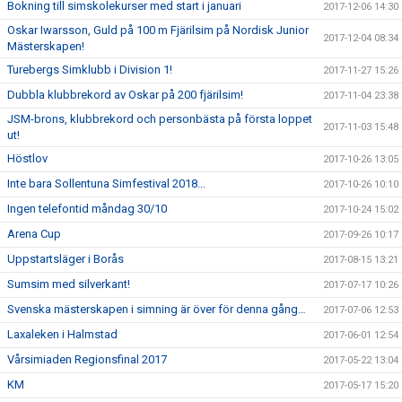
Bokning till simskolekurser med start i januari
2017-12-06 14:30
Oskar Iwarsson, Guld på 100 m Fjärilsim på Nordisk Junior
2017-12-04 08:34
Mästerskapen!
Turebergs Simklubb i Division 1!
2017-11-27 15:26
Dubbla klubbrekord av Oskar på 200 fjärilsim!
2017-11-04 23:38
JSM-brons, klubbrekord och personbästa på första loppet
2017-11-03 15:48
ut!
Höstlov
2017-10-26 13:05
Inte bara Sollentuna Simfestival 2018...
2017-10-26 10:10
Ingen telefontid måndag 30/10
2017-10-24 15:02
Arena Cup
2017-09-26 10:17
Uppstartsläger i Borås
2017-08-15 13:21
Sumsim med silverkant!
2017-07-17 10:26
Svenska mästerskapen i simning är över för denna gång…
2017-07-06 12:53
Laxaleken i Halmstad
2017-06-01 12:54
Vårsimiaden Regionsfinal 2017
2017-05-22 13:04
KM
2017-05-17 15:20