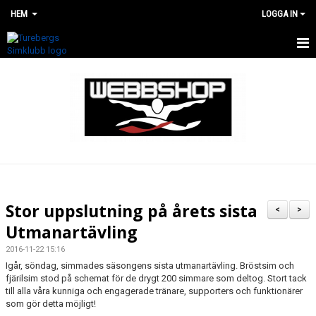
HEM
LOGGA IN
HEM
WEBBSHOP
RENOVERING AV SIMHALLEN
Stor uppslutning på årets sista
<
>
Utmanartävling
2016-11-22 15:16
Igår, söndag, simmades säsongens sista utmanartävling. Bröstsim och
fjärilsim stod på schemat för de drygt 200 simmare som deltog. Stort tack
till alla våra kunniga och engagerade tränare, supporters och funktionärer
som gör detta möjligt!