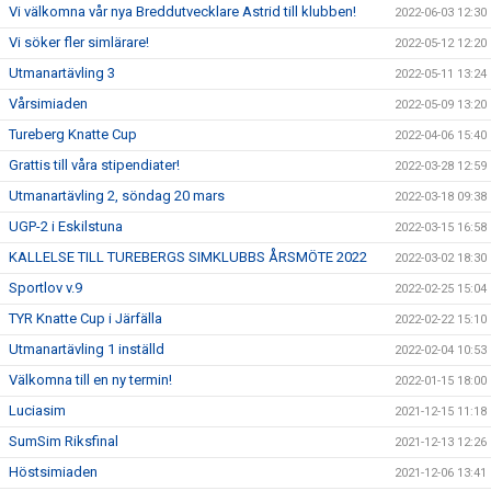
Vi välkomna vår nya Breddutvecklare Astrid till klubben!
2022-06-03 12:30
Vi söker fler simlärare!
2022-05-12 12:20
Utmanartävling 3
2022-05-11 13:24
Vårsimiaden
2022-05-09 13:20
Tureberg Knatte Cup
2022-04-06 15:40
Grattis till våra stipendiater!
2022-03-28 12:59
Utmanartävling 2, söndag 20 mars
2022-03-18 09:38
UGP-2 i Eskilstuna
2022-03-15 16:58
KALLELSE TILL TUREBERGS SIMKLUBBS ÅRSMÖTE 2022
2022-03-02 18:30
Sportlov v.9
2022-02-25 15:04
TYR Knatte Cup i Järfälla
2022-02-22 15:10
Utmanartävling 1 inställd
2022-02-04 10:53
Välkomna till en ny termin!
2022-01-15 18:00
Luciasim
2021-12-15 11:18
SumSim Riksfinal
2021-12-13 12:26
Höstsimiaden
2021-12-06 13:41