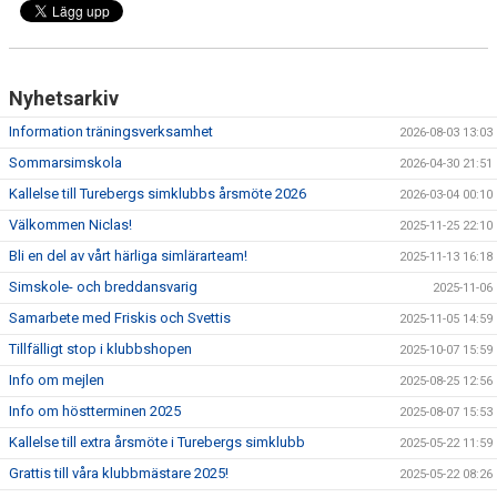
Nyhetsarkiv
Information träningsverksamhet
2026-08-03 13:03
Sommarsimskola
2026-04-30 21:51
Kallelse till Turebergs simklubbs årsmöte 2026
2026-03-04 00:10
Välkommen Niclas!
2025-11-25 22:10
Bli en del av vårt härliga simlärarteam!
2025-11-13 16:18
Simskole- och breddansvarig
2025-11-06
Samarbete med Friskis och Svettis
2025-11-05 14:59
Tillfälligt stop i klubbshopen
2025-10-07 15:59
Info om mejlen
2025-08-25 12:56
Info om höstterminen 2025
2025-08-07 15:53
Kallelse till extra årsmöte i Turebergs simklubb
2025-05-22 11:59
Grattis till våra klubbmästare 2025!
2025-05-22 08:26