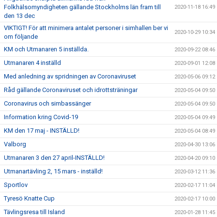
Folkhälsomyndigheten gällande Stockholms län fram till
2020-11-18 16:49
den 13 dec
VIKTIGT! För att minimera antalet personer i simhallen ber vi
2020-10-29 10:34
om följande
KM och Utmanaren 5 inställda.
2020-09-22 08:46
Utmanaren 4 inställd
2020-09-01 12:08
Med anledning av spridningen av Coronaviruset
2020-05-06 09:12
Råd gällande Coronaviruset och idrottsträningar
2020-05-04 09:50
Coronavirus och simbassänger
2020-05-04 09:50
Information kring Covid-19
2020-05-04 09:49
KM den 17 maj - INSTÄLLD!
2020-05-04 08:49
Valborg
2020-04-30 13:06
Utmanaren 3 den 27 april-INSTÄLLD!
2020-04-20 09:10
Utmanartävling 2, 15 mars - inställd!
2020-03-12 11:36
Sportlov
2020-02-17 11:04
Tyresö Knatte Cup
2020-02-17 10:00
Tävlingsresa till Island
2020-01-28 11:45