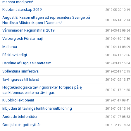
massor med pers!
Klubbmästerskap 2019
2019-05-20 10:19
August Eriksson uttagen att representera Sverige på
2019-05-14 12:14
Nordiska Mästerskapen i Danmark!
Vårsimiaden Regionsfinal 2019
2019-05-13 09:54
Valborg och Första maj!
2019-04-30 17:30
Mallorca
2019-04-14 08:09
Påsklovsledigt
2019-04-11 17:06
Caroline af Ugglas Knattesim
2019-03-11 15:04
Sollentuna simfestival
2019-02-19 12:15
Tävlingsresa till Island
2019-01-29 13:37
Högteknologiska tävlingsdräkter förbjuds på ej
2019-01-17 14:55
sanktionerade interna tävlingar.
Klubbkollektionen!
2019-01-17 09:41
Inbjudan till tävlingsfunktionärsutbildning
2019-01-08 13:14
Ändrade telefontider
2019-01-07 08:53
God jul och gott nytt år!
2018-12-19 18:33