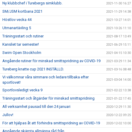
Ny klubbchef i Turebergs simklubb.
2021-11-30 16:27
SM/JSM kortbana 2021
2021-11-29 14:38
Höstlov vecka 44
2021-10-27 14:01
Utmanartävling 5
2021-10-26 11:10
Träningsstart och rutiner
2021-08-17 13:49
Kansliet tar semester!
2021-06-29 15:11
Swim Open Stockholm
2021-04-15 10:30
Angående rutiner för minskad smittspridning av COVID-19
2021-03-29 11:34
Tureberg knatte cup 2021 INSTÄLLD.
2021-03-16 08:48
Vi välkomnar våra simmare och ledare tillbaka efter
2021-03-04 14:00
sportlovet!
Sportlovsledigt vecka 9
2021-02-22 13:38
Träningsstart och åtgärder för minskad smittspridning
2021-01-22 17:45
All verksamhet pausad till den 24 januari
2020-12-29 11:30
Jullov!
2020-12-22 09:25
För att hjälpas åt att förhindra smittspridning av COVID-19
2020-12-02 10:00
Angående skärpta allmänna råd från