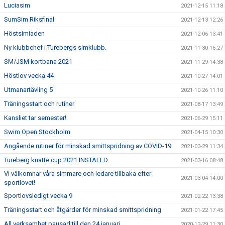
Luciasim
2021-12-15 11:18
SumSim Riksfinal
2021-12-13 12:26
Höstsimiaden
2021-12-06 13:41
Ny klubbchef i Turebergs simklubb.
2021-11-30 16:27
SM/JSM kortbana 2021
2021-11-29 14:38
Höstlov vecka 44
2021-10-27 14:01
Utmanartävling 5
2021-10-26 11:10
Träningsstart och rutiner
2021-08-17 13:49
Kansliet tar semester!
2021-06-29 15:11
Swim Open Stockholm
2021-04-15 10:30
Angående rutiner för minskad smittspridning av COVID-19
2021-03-29 11:34
Tureberg knatte cup 2021 INSTÄLLD.
2021-03-16 08:48
Vi välkomnar våra simmare och ledare tillbaka efter
2021-03-04 14:00
sportlovet!
Sportlovsledigt vecka 9
2021-02-22 13:38
Träningsstart och åtgärder för minskad smittspridning
2021-01-22 17:45
All verksamhet pausad till den 24 januari
2020-12-29 11:30