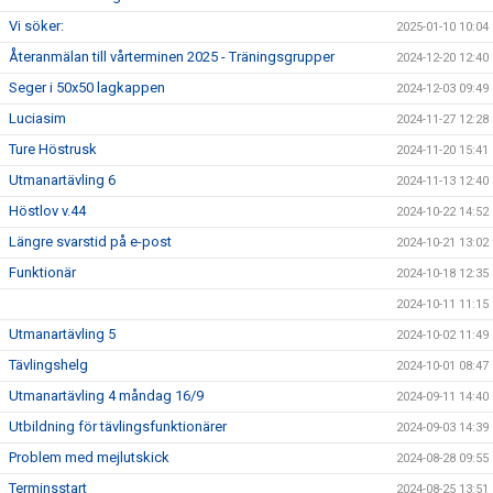
Vi söker:
2025-01-10 10:04
Återanmälan till vårterminen 2025 - Träningsgrupper
2024-12-20 12:40
Seger i 50x50 lagkappen
2024-12-03 09:49
Luciasim
2024-11-27 12:28
Ture Höstrusk
2024-11-20 15:41
Utmanartävling 6
2024-11-13 12:40
Höstlov v.44
2024-10-22 14:52
Längre svarstid på e-post
2024-10-21 13:02
Funktionär
2024-10-18 12:35
2024-10-11 11:15
Utmanartävling 5
2024-10-02 11:49
Tävlingshelg
2024-10-01 08:47
Utmanartävling 4 måndag 16/9
2024-09-11 14:40
Utbildning för tävlingsfunktionärer
2024-09-03 14:39
Problem med mejlutskick
2024-08-28 09:55
Terminsstart
2024-08-25 13:51