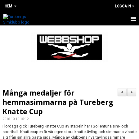
HEM
LOGGA IN
HEM
WEBBSHOP
RENOVERING AV SIMHALLEN
Många medaljer för
<
>
hemmasimmarna på Tureberg
Knatte Cup
2016-10-10 15:12
I lördags gick Tureberg Knatte Cup av stapeln här i Sollentuna sim- och
sporthall. Knattecupen är vår egen stora knattetävling och simmarna visade
sig från sin allra bästa sida. Många av klubbens nya tävlingssimmare