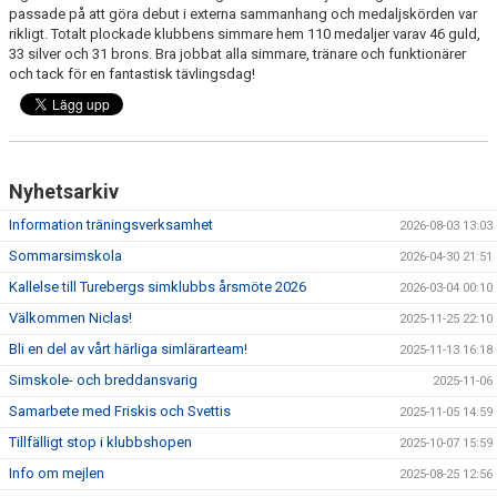
passade på att göra debut i externa sammanhang och medaljskörden var
rikligt. Totalt plockade klubbens simmare hem 110 medaljer varav 46 guld,
33 silver och 31 brons. Bra jobbat alla simmare, tränare och funktionärer
och tack för en fantastisk tävlingsdag!
Nyhetsarkiv
Information träningsverksamhet
2026-08-03 13:03
Sommarsimskola
2026-04-30 21:51
Kallelse till Turebergs simklubbs årsmöte 2026
2026-03-04 00:10
Välkommen Niclas!
2025-11-25 22:10
Bli en del av vårt härliga simlärarteam!
2025-11-13 16:18
Simskole- och breddansvarig
2025-11-06
Samarbete med Friskis och Svettis
2025-11-05 14:59
Tillfälligt stop i klubbshopen
2025-10-07 15:59
Info om mejlen
2025-08-25 12:56