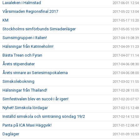
Laxaleken i Halmstad
2017-06-01 12:54
Vårsimiaden Regionsfinal 2017
2017-05-22 13:04
KM
2017-05-17 15:20
Stockholms simförbunds Simiadenläger
2017-05-05 10:59
Sumsimgruppen i Italien!
2017-04-19 08:39
Hälsningar från Katrineholm!
2017-04-09 11:23
Bästa Trean och Fyran
2017-04-07 11:14
Årets stipendiater
2017-04-06 08:30
Årets vinnare av Seriesimspokalerna
2017-04-06 08:00
Simskolebokning
2017-03-02 11:55
Hälsningar från Thailand!
2017-02-28 15:05
Simfestivalen blev en succé i år igen!
2017-02-20 07:57
Nyhet! Simskola lördagar
2017-02-15 12:48
Inställd simskola och simträning söndag 19/2
2017-02-14 12:50
Panta på ICA Maxi Häggvik!
2017-01-12 08:47
Dagläger
2017-01-09 10:53