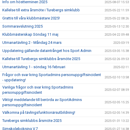
Info om höstterminen 2025
2025-08-07 15:53
Kallelse till extra årsmöte i Turebergs simklubb
2025-05-22 11:59
Grattis till våra klubbmästare 2025!
2025-05-22 08:26
Sommaravslutning 2025
2025-05-13 12:30
Klubbmästerskap Söndag 11 maj
2025-04-22 09:48
Utmanartävling 2 - Måndag 24 mars
2025-03-19
Uppdatering gällande dataintrånget hos Sport Admin
2025-03-05 15:38
Kallelse till Turebergs simklubbs årsmöte 2025
2025-02-26 09:53
Utmanartävling 1 - söndag 16 februari
2025-02-11
Frågor och svar kring Sportadmins personuppgiftsincident
2025-02-10 13:58
- uppdatering!
Vanliga frågor och svar kring Sportadmins
2025-02-07 08:59
personuppgiftsincident
Viktigt meddelande till berörda av SportAdmins
2025-02-05 15:25
personuppgiftsincident
Välkomna på tävlingsfunktionärsutbildning!
2025-02-05 14:39
Turebergs simklubbs årsmöte 2025
2025-01-31 13:22
Simskolebokning V.7
2025-01-27 14:38