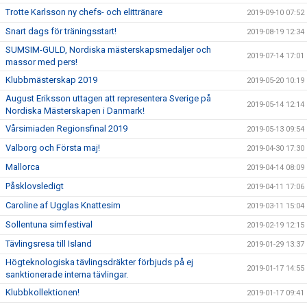
Trotte Karlsson ny chefs- och elittränare
2019-09-10 07:52
Snart dags för träningsstart!
2019-08-19 12:34
SUMSIM-GULD, Nordiska mästerskapsmedaljer och
2019-07-14 17:01
massor med pers!
Klubbmästerskap 2019
2019-05-20 10:19
August Eriksson uttagen att representera Sverige på
2019-05-14 12:14
Nordiska Mästerskapen i Danmark!
Vårsimiaden Regionsfinal 2019
2019-05-13 09:54
Valborg och Första maj!
2019-04-30 17:30
Mallorca
2019-04-14 08:09
Påsklovsledigt
2019-04-11 17:06
Caroline af Ugglas Knattesim
2019-03-11 15:04
Sollentuna simfestival
2019-02-19 12:15
Tävlingsresa till Island
2019-01-29 13:37
Högteknologiska tävlingsdräkter förbjuds på ej
2019-01-17 14:55
sanktionerade interna tävlingar.
Klubbkollektionen!
2019-01-17 09:41