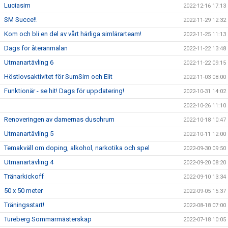
Luciasim
2022-12-16 17:13
SM Succe!!
2022-11-29 12:32
Kom och bli en del av vårt härliga simlärarteam!
2022-11-25 11:13
Dags för återanmälan
2022-11-22 13:48
Utmanartävling 6
2022-11-22 09:15
Höstlovsaktivitet för SumSim och Elit
2022-11-03 08:00
Funktionär - se hit! Dags för uppdatering!
2022-10-31 14:02
2022-10-26 11:10
Renoveringen av damernas duschrum
2022-10-18 10:47
Utmanartävling 5
2022-10-11 12:00
Temakväll om doping, alkohol, narkotika och spel
2022-09-30 09:50
Utmanartävling 4
2022-09-20 08:20
Tränarkickoff
2022-09-10 13:34
50 x 50 meter
2022-09-05 15:37
Träningsstart!
2022-08-18 07:00
Tureberg Sommarmästerskap
2022-07-18 10:05