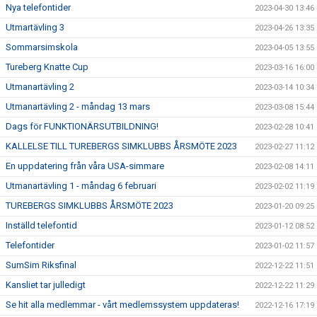
Nya telefontider
2023-04-30 13:46
Utmartävling 3
2023-04-26 13:35
Sommarsimskola
2023-04-05 13:55
Tureberg Knatte Cup
2023-03-16 16:00
Utmanartävling 2
2023-03-14 10:34
Utmanartävling 2 - måndag 13 mars
2023-03-08 15:44
Dags för FUNKTIONÄRSUTBILDNING!
2023-02-28 10:41
KALLELSE TILL TUREBERGS SIMKLUBBS ÅRSMÖTE 2023
2023-02-27 11:12
En uppdatering från våra USA-simmare
2023-02-08 14:11
Utmanartävling 1 - måndag 6 februari
2023-02-02 11:19
TUREBERGS SIMKLUBBS ÅRSMÖTE 2023
2023-01-20 09:25
Inställd telefontid
2023-01-12 08:52
Telefontider
2023-01-02 11:57
SumSim Riksfinal
2022-12-22 11:51
Kansliet tar julledigt
2022-12-22 11:29
Se hit alla medlemmar - vårt medlemssystem uppdateras!
2022-12-16 17:19