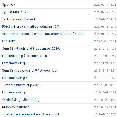
Sportlov
2020-02-17 11:04
Tyresö Knatte Cup
2020-02-17 10:00
Tävlingsresa till Island
2020-01-28 11:45
Försäljning av simartiklar söndag 19/1.
2020-01-16 12:19
Viktig information till er som använder Microsoftkonton
2020-01-14 10:39
Luciasim
2019-12-12 14:04
Sum-Sim Riksfinal 6-8 december 2019.
2019-12-10 14:02
Fina resultat på Höstsimiaden
2019-12-02 13:49
Utmanartävling 6
2019-11-24 14:17
Sum-Sim regionsfinal 9-10 november
2019-11-11 13:31
Utmanartävling 5
2019-10-13 13:25
Tureberg knatte cup 2019
2019-10-08 14:31
Utmanartävling 4
2019-10-01 14:34
Yardstävling i Jönköping
2019-09-23 11:45
Klubbkollektionen
2019-09-17 14:04
Turebergare representerar Stockholm!
2019-09-16 10:30