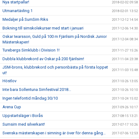
Nya startpallar!
2018-02-02 09:58
Utmanartävling 1
2018-02-01 13:52
Medaljer på SumSim Riks
2017-12-12 14:54
Bokning till simskolekurser med start i januari
2017-12-06 14:30
Oskar Iwarsson, Guld på 100 m Fjärilsim på Nordisk Junior
2017-12-04 08:34
Mästerskapen!
Turebergs Simklubb i Division 1!
2017-11-27 15:26
Dubbla klubbrekord av Oskar på 200 fjärilsim!
2017-11-04 23:38
JSM-brons, klubbrekord och personbästa på första loppet
2017-11-03 15:48
ut!
Höstlov
2017-10-26 13:05
Inte bara Sollentuna Simfestival 2018...
2017-10-26 10:10
Ingen telefontid måndag 30/10
2017-10-24 15:02
Arena Cup
2017-09-26 10:17
Uppstartsläger i Borås
2017-08-15 13:21
Sumsim med silverkant!
2017-07-17 10:26
Svenska mästerskapen i simning är över för denna gång…
2017-07-06 12:53