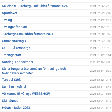
Kallelse till Tureberg Simklubbs årsmöte 2024
2024-02-26 17:15
Sportlovet
2024-02-22 12:39
Tävling
2024-02-19 14:17
Tävlingar februari
2024-02-15 15:18
Turebergs Simklubbs årsmöte 2024
2024-02-08 13:50
Utmanartävling 1
2024-02-04 13:30
UGP 1 - Åkersberga
2024-01-31 13:15
Träningsstart
2024-01-12 15:54
Söndag 17 december
2023-12-15 12:35
Såhär fungerar återanmälan för tränings-och
2023-12-14 11:30
tävlingsverksamheten
Ture Jul-Stök
2023-12-12 10:18
SumSim riksfinal
2023-12-11 13:45
Välkomna till vår nya WEBBSHOP!
2023-12-07 15:06
SM - Succe
2023-12-04 13:19
Höstsimiaden 2023
2023-12-04 13:17