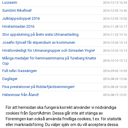
Luciasim
2016-12-13 16:24
SumSim Riksfinal!
2016-12-05 15:46
Julklappsdoppet 2016
2016-12-05 15:02
Höstsimiaden 2016
2016-11-28 15:17
Stor uppslutning på årets sista Utmanartävling
2016-11-22 15:16
Josefin Sjövall får stipendium av kommunen
2016-10-26 15:14
Höstlovsledigt för Utmanargrupper och Simiaden Yngre!
2016-10-25 15:13
Många medaljer för hemmasimmarna på Tureberg Knatte
2016-10-10 15:12
Cup
Full rulle i bassängen
2016-09-05 15:09
Dagläger
2016-08-24 15:06
Fina prestationer på Riddarfjärdssimningen!
2016-08-24 15:05
Hälsningar från Åland!
2016-08-15 15:01
Tureberg avslutar säsongen med dubbla USM-Guld i öppet
2016-08-15 14:48
För att hemsidan ska fungera korrekt använder vi nödvändiga
vatten!
cookies från SportAdmin. Dessa går inte att stänga av.
2016-03-29 14:19
Föreningen kan också använda frivilliga cookies, t.ex. för statistik
eller marknadsföring. Du väljer själv om du vill acceptera dessa.