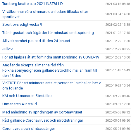
Tureberg knatte cup 2021 INSTÄLLD.
2021-03-16 08:48
Vi välkomnar våra simmare och ledare tillbaka efter
2021-03-04 14:00
sportlovet!
Sportlovsledigt vecka 9
2021-02-22 13:38
Träningsstart och åtgärder för minskad smittspridning
2021-01-22 17:45
All verksamhet pausad till den 24 januari
2020-12-29 11:30
Jullov!
2020-12-22 09:25
För att hjälpas åt att förhindra smittspridning av COVID-19
2020-12-02 10:00
Angående skärpta allmänna råd från
Folkhälsomyndigheten gällande Stockholms län fram till
2020-11-18 16:49
den 13 dec
VIKTIGT! För att minimera antalet personer i simhallen ber vi
2020-10-29 10:34
om följande
KM och Utmanaren 5 inställda.
2020-09-22 08:46
Utmanaren 4 inställd
2020-09-01 12:08
Med anledning av spridningen av Coronaviruset
2020-05-06 09:12
Råd gällande Coronaviruset och idrottsträningar
2020-05-04 09:50
Coronavirus och simbassänger
2020-05-04 09:50