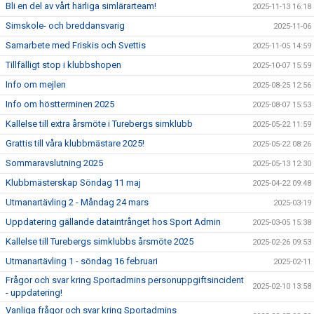
Bli en del av vårt härliga simlärarteam!
2025-11-13 16:18
Simskole- och breddansvarig
2025-11-06
Samarbete med Friskis och Svettis
2025-11-05 14:59
Tillfälligt stop i klubbshopen
2025-10-07 15:59
Info om mejlen
2025-08-25 12:56
Info om höstterminen 2025
2025-08-07 15:53
Kallelse till extra årsmöte i Turebergs simklubb
2025-05-22 11:59
Grattis till våra klubbmästare 2025!
2025-05-22 08:26
Sommaravslutning 2025
2025-05-13 12:30
Klubbmästerskap Söndag 11 maj
2025-04-22 09:48
Utmanartävling 2 - Måndag 24 mars
2025-03-19
Uppdatering gällande dataintrånget hos Sport Admin
2025-03-05 15:38
Kallelse till Turebergs simklubbs årsmöte 2025
2025-02-26 09:53
Utmanartävling 1 - söndag 16 februari
2025-02-11
Frågor och svar kring Sportadmins personuppgiftsincident
2025-02-10 13:58
- uppdatering!
Vanliga frågor och svar kring Sportadmins