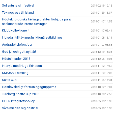
Sollentuna simfestival
2019-02-19 12:15
Tävlingsresa till Island
2019-01-29 13:37
Högteknologiska tävlingsdräkter förbjuds på ej
2019-01-17 14:55
sanktionerade interna tävlingar.
Klubbkollektionen!
2019-01-17 09:41
Inbjudan till tävlingsfunktionärsutbildning
2019-01-08 13:14
Ändrade telefontider
2019-01-07 08:53
God jul och gott nytt år!
2018-12-19 18:33
Höstsimiaden 2018
2018-12-05 15:04
Intervju med Hugo Eriksson
2018-11-22 14:56
SM/JSM i simning
2018-11-20 10:08
Saltis Cup
2018-11-05 14:34
Höstlovsledigt för träningsgrupperna
2018-10-22 13:01
Tureberg Knatte Cup 2018
2018-10-08 12:53
GDPR Integritetspolicy
2018-05-23 15:35
Vårsimiaden regionsfinal
2018-05-20 15:36