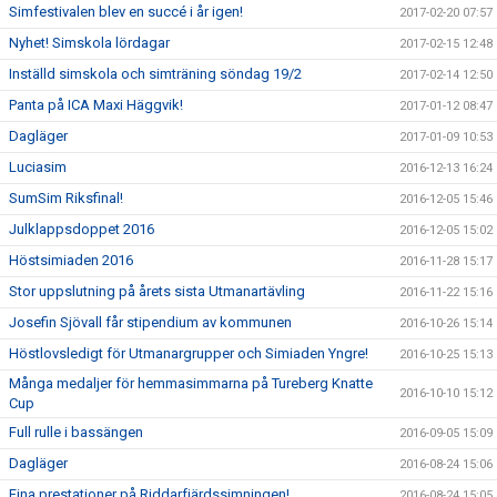
Simfestivalen blev en succé i år igen!
2017-02-20 07:57
Nyhet! Simskola lördagar
2017-02-15 12:48
Inställd simskola och simträning söndag 19/2
2017-02-14 12:50
Panta på ICA Maxi Häggvik!
2017-01-12 08:47
Dagläger
2017-01-09 10:53
Luciasim
2016-12-13 16:24
SumSim Riksfinal!
2016-12-05 15:46
Julklappsdoppet 2016
2016-12-05 15:02
Höstsimiaden 2016
2016-11-28 15:17
Stor uppslutning på årets sista Utmanartävling
2016-11-22 15:16
Josefin Sjövall får stipendium av kommunen
2016-10-26 15:14
Höstlovsledigt för Utmanargrupper och Simiaden Yngre!
2016-10-25 15:13
Många medaljer för hemmasimmarna på Tureberg Knatte
2016-10-10 15:12
Cup
Full rulle i bassängen
2016-09-05 15:09
Dagläger
2016-08-24 15:06
Fina prestationer på Riddarfjärdssimningen!
2016-08-24 15:05