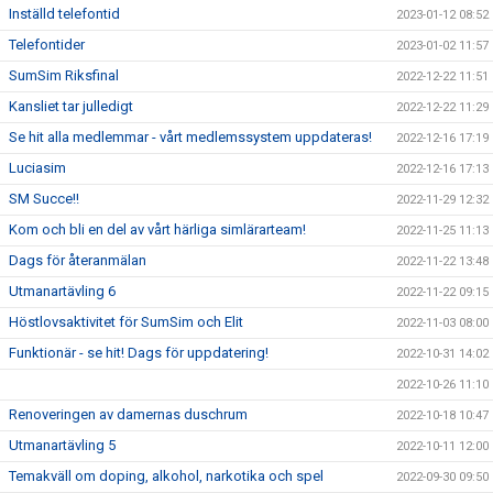
Inställd telefontid
2023-01-12 08:52
Telefontider
2023-01-02 11:57
SumSim Riksfinal
2022-12-22 11:51
Kansliet tar julledigt
2022-12-22 11:29
Se hit alla medlemmar - vårt medlemssystem uppdateras!
2022-12-16 17:19
Luciasim
2022-12-16 17:13
SM Succe!!
2022-11-29 12:32
Kom och bli en del av vårt härliga simlärarteam!
2022-11-25 11:13
Dags för återanmälan
2022-11-22 13:48
Utmanartävling 6
2022-11-22 09:15
Höstlovsaktivitet för SumSim och Elit
2022-11-03 08:00
Funktionär - se hit! Dags för uppdatering!
2022-10-31 14:02
2022-10-26 11:10
Renoveringen av damernas duschrum
2022-10-18 10:47
Utmanartävling 5
2022-10-11 12:00
Temakväll om doping, alkohol, narkotika och spel
2022-09-30 09:50