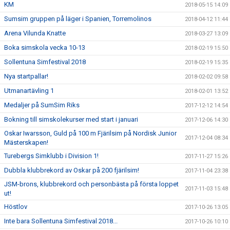
KM
2018-05-15 14:09
Sumsim gruppen på läger i Spanien, Torremolinos
2018-04-12 11:44
Arena Vilunda Knatte
2018-03-27 13:09
Boka simskola vecka 10-13
2018-02-19 15:50
Sollentuna Simfestival 2018
2018-02-19 15:35
Nya startpallar!
2018-02-02 09:58
Utmanartävling 1
2018-02-01 13:52
Medaljer på SumSim Riks
2017-12-12 14:54
Bokning till simskolekurser med start i januari
2017-12-06 14:30
Oskar Iwarsson, Guld på 100 m Fjärilsim på Nordisk Junior
2017-12-04 08:34
Mästerskapen!
Turebergs Simklubb i Division 1!
2017-11-27 15:26
Dubbla klubbrekord av Oskar på 200 fjärilsim!
2017-11-04 23:38
JSM-brons, klubbrekord och personbästa på första loppet
2017-11-03 15:48
ut!
Höstlov
2017-10-26 13:05
Inte bara Sollentuna Simfestival 2018...
2017-10-26 10:10