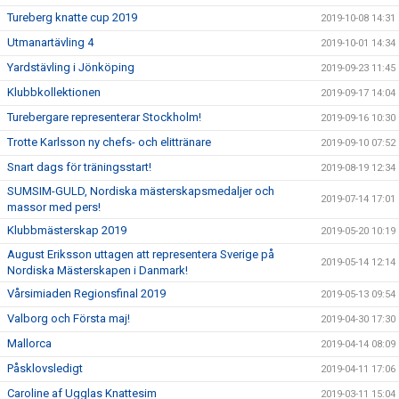
Tureberg knatte cup 2019
2019-10-08 14:31
Utmanartävling 4
2019-10-01 14:34
Yardstävling i Jönköping
2019-09-23 11:45
Klubbkollektionen
2019-09-17 14:04
Turebergare representerar Stockholm!
2019-09-16 10:30
Trotte Karlsson ny chefs- och elittränare
2019-09-10 07:52
Snart dags för träningsstart!
2019-08-19 12:34
SUMSIM-GULD, Nordiska mästerskapsmedaljer och
2019-07-14 17:01
massor med pers!
Klubbmästerskap 2019
2019-05-20 10:19
August Eriksson uttagen att representera Sverige på
2019-05-14 12:14
Nordiska Mästerskapen i Danmark!
Vårsimiaden Regionsfinal 2019
2019-05-13 09:54
Valborg och Första maj!
2019-04-30 17:30
Mallorca
2019-04-14 08:09
Påsklovsledigt
2019-04-11 17:06
Caroline af Ugglas Knattesim
2019-03-11 15:04