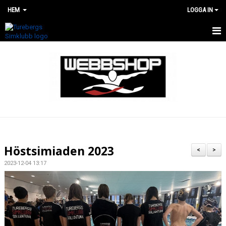
HEM
LOGGA IN
HEM
WEBBSHOP
RENOVERING AV SIMHALLEN
Höstsimiaden 2023
<
>
2023-12-04 13:17