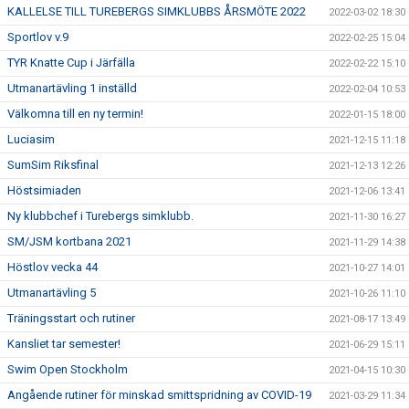
KALLELSE TILL TUREBERGS SIMKLUBBS ÅRSMÖTE 2022
2022-03-02 18:30
Sportlov v.9
2022-02-25 15:04
TYR Knatte Cup i Järfälla
2022-02-22 15:10
Utmanartävling 1 inställd
2022-02-04 10:53
Välkomna till en ny termin!
2022-01-15 18:00
Luciasim
2021-12-15 11:18
SumSim Riksfinal
2021-12-13 12:26
Höstsimiaden
2021-12-06 13:41
Ny klubbchef i Turebergs simklubb.
2021-11-30 16:27
SM/JSM kortbana 2021
2021-11-29 14:38
Höstlov vecka 44
2021-10-27 14:01
Utmanartävling 5
2021-10-26 11:10
Träningsstart och rutiner
2021-08-17 13:49
Kansliet tar semester!
2021-06-29 15:11
Swim Open Stockholm
2021-04-15 10:30
Angående rutiner för minskad smittspridning av COVID-19
2021-03-29 11:34