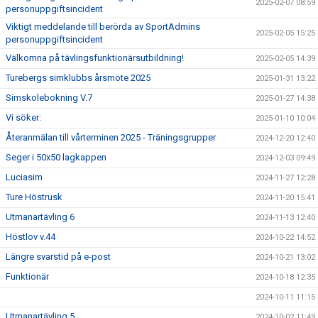
2025-02-07 08:59
personuppgiftsincident
Viktigt meddelande till berörda av SportAdmins
2025-02-05 15:25
personuppgiftsincident
Välkomna på tävlingsfunktionärsutbildning!
2025-02-05 14:39
Turebergs simklubbs årsmöte 2025
2025-01-31 13:22
Simskolebokning V.7
2025-01-27 14:38
Vi söker:
2025-01-10 10:04
Återanmälan till vårterminen 2025 - Träningsgrupper
2024-12-20 12:40
Seger i 50x50 lagkappen
2024-12-03 09:49
Luciasim
2024-11-27 12:28
Ture Höstrusk
2024-11-20 15:41
Utmanartävling 6
2024-11-13 12:40
Höstlov v.44
2024-10-22 14:52
Längre svarstid på e-post
2024-10-21 13:02
Funktionär
2024-10-18 12:35
2024-10-11 11:15
Utmanartävling 5
2024-10-02 11:49