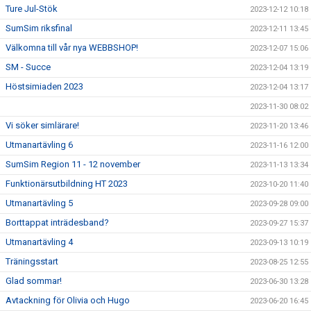
Ture Jul-Stök
2023-12-12 10:18
SumSim riksfinal
2023-12-11 13:45
Välkomna till vår nya WEBBSHOP!
2023-12-07 15:06
SM - Succe
2023-12-04 13:19
Höstsimiaden 2023
2023-12-04 13:17
2023-11-30 08:02
Vi söker simlärare!
2023-11-20 13:46
Utmanartävling 6
2023-11-16 12:00
SumSim Region 11 - 12 november
2023-11-13 13:34
Funktionärsutbildning HT 2023
2023-10-20 11:40
Utmanartävling 5
2023-09-28 09:00
Borttappat inträdesband?
2023-09-27 15:37
Utmanartävling 4
2023-09-13 10:19
Träningsstart
2023-08-25 12:55
Glad sommar!
2023-06-30 13:28
Avtackning för Olivia och Hugo
2023-06-20 16:45