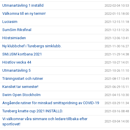
Utmanartävling 1 inställd
2022-02-04 10:53
Välkomna till en ny termin!
2022-01-15 18:00
Luciasim
2021-12-15 11:18
SumSim Riksfinal
2021-12-13 12:26
Höstsimiaden
2021-12-06 13:41
Ny klubbchef i Turebergs simklubb.
2021-11-30 16:27
SM/JSM kortbana 2021
2021-11-29 14:38
Höstlov vecka 44
2021-10-27 14:01
Utmanartävling 5
2021-10-26 11:10
Träningsstart och rutiner
2021-08-17 13:49
Kansliet tar semester!
2021-06-29 15:11
Swim Open Stockholm
2021-04-15 10:30
Angående rutiner för minskad smittspridning av COVID-19
2021-03-29 11:34
Tureberg knatte cup 2021 INSTÄLLD.
2021-03-16 08:48
Vi välkomnar våra simmare och ledare tillbaka efter
2021-03-04 14:00
sportlovet!