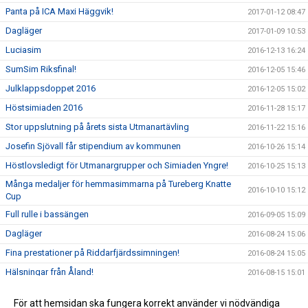
Panta på ICA Maxi Häggvik!
2017-01-12 08:47
Dagläger
2017-01-09 10:53
Luciasim
2016-12-13 16:24
SumSim Riksfinal!
2016-12-05 15:46
Julklappsdoppet 2016
2016-12-05 15:02
Höstsimiaden 2016
2016-11-28 15:17
Stor uppslutning på årets sista Utmanartävling
2016-11-22 15:16
Josefin Sjövall får stipendium av kommunen
2016-10-26 15:14
Höstlovsledigt för Utmanargrupper och Simiaden Yngre!
2016-10-25 15:13
Många medaljer för hemmasimmarna på Tureberg Knatte
2016-10-10 15:12
Cup
Full rulle i bassängen
2016-09-05 15:09
Dagläger
2016-08-24 15:06
Fina prestationer på Riddarfjärdssimningen!
2016-08-24 15:05
Hälsningar från Åland!
2016-08-15 15:01
Tureberg avslutar säsongen med dubbla USM-Guld i öppet
2016-08-15 14:48
För att hemsidan ska fungera korrekt använder vi nödvändiga
vatten!