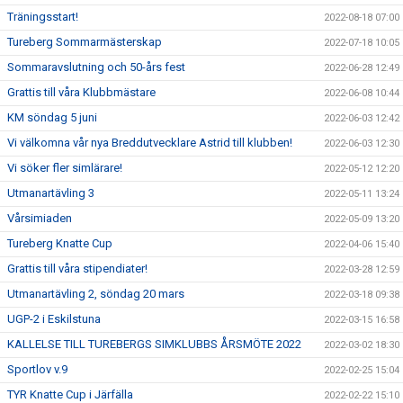
Träningsstart!
2022-08-18 07:00
Tureberg Sommarmästerskap
2022-07-18 10:05
Sommaravslutning och 50-års fest
2022-06-28 12:49
Grattis till våra Klubbmästare
2022-06-08 10:44
KM söndag 5 juni
2022-06-03 12:42
Vi välkomna vår nya Breddutvecklare Astrid till klubben!
2022-06-03 12:30
Vi söker fler simlärare!
2022-05-12 12:20
Utmanartävling 3
2022-05-11 13:24
Vårsimiaden
2022-05-09 13:20
Tureberg Knatte Cup
2022-04-06 15:40
Grattis till våra stipendiater!
2022-03-28 12:59
Utmanartävling 2, söndag 20 mars
2022-03-18 09:38
UGP-2 i Eskilstuna
2022-03-15 16:58
KALLELSE TILL TUREBERGS SIMKLUBBS ÅRSMÖTE 2022
2022-03-02 18:30
Sportlov v.9
2022-02-25 15:04
TYR Knatte Cup i Järfälla
2022-02-22 15:10