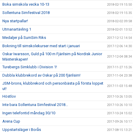
Boka simskola vecka 10-13
2018-02-19 15:50
Sollentuna Simfestival 2018
2018-02-19 15:35
Nya startpallar!
2018-02-02 09:58
Utmanartävling 1
2018-02-01 13:52
Medaljer på SumSim Riks
2017-12-12 14:54
Bokning till simskolekurser med start i januari
2017-12-06 14:30
Oskar Iwarsson, Guld på 100 m Fjärilsim på Nordisk Junior
2017-12-04 08:34
Mästerskapen!
Turebergs Simklubb i Division 1!
2017-11-27 15:26
Dubbla klubbrekord av Oskar på 200 fjärilsim!
2017-11-04 23:38
JSM-brons, klubbrekord och personbästa på första loppet
2017-11-03 15:48
ut!
Höstlov
2017-10-26 13:05
Inte bara Sollentuna Simfestival 2018...
2017-10-26 10:10
Ingen telefontid måndag 30/10
2017-10-24 15:02
Arena Cup
2017-09-26 10:17
Uppstartsläger i Borås
2017-08-15 13:21