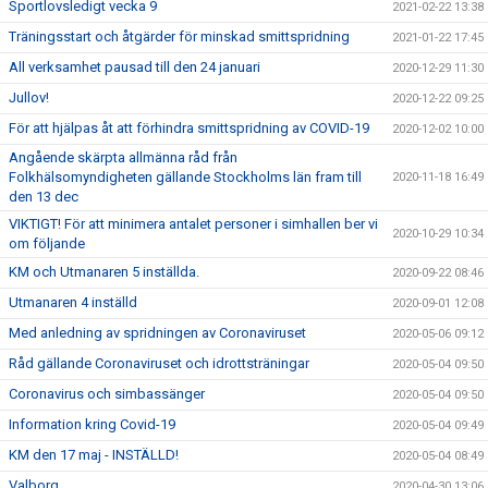
Sportlovsledigt vecka 9
2021-02-22 13:38
Träningsstart och åtgärder för minskad smittspridning
2021-01-22 17:45
All verksamhet pausad till den 24 januari
2020-12-29 11:30
Jullov!
2020-12-22 09:25
För att hjälpas åt att förhindra smittspridning av COVID-19
2020-12-02 10:00
Angående skärpta allmänna råd från
Folkhälsomyndigheten gällande Stockholms län fram till
2020-11-18 16:49
den 13 dec
VIKTIGT! För att minimera antalet personer i simhallen ber vi
2020-10-29 10:34
om följande
KM och Utmanaren 5 inställda.
2020-09-22 08:46
Utmanaren 4 inställd
2020-09-01 12:08
Med anledning av spridningen av Coronaviruset
2020-05-06 09:12
Råd gällande Coronaviruset och idrottsträningar
2020-05-04 09:50
Coronavirus och simbassänger
2020-05-04 09:50
Information kring Covid-19
2020-05-04 09:49
KM den 17 maj - INSTÄLLD!
2020-05-04 08:49
Valborg
2020-04-30 13:06