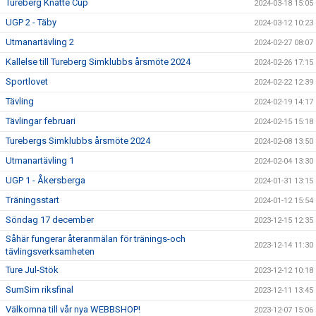
Tureberg Knatte Cup
2024-03-18 15:05
UGP 2 - Täby
2024-03-12 10:23
Utmanartävling 2
2024-02-27 08:07
Kallelse till Tureberg Simklubbs årsmöte 2024
2024-02-26 17:15
Sportlovet
2024-02-22 12:39
Tävling
2024-02-19 14:17
Tävlingar februari
2024-02-15 15:18
Turebergs Simklubbs årsmöte 2024
2024-02-08 13:50
Utmanartävling 1
2024-02-04 13:30
UGP 1 - Åkersberga
2024-01-31 13:15
Träningsstart
2024-01-12 15:54
Söndag 17 december
2023-12-15 12:35
Såhär fungerar återanmälan för tränings-och
2023-12-14 11:30
tävlingsverksamheten
Ture Jul-Stök
2023-12-12 10:18
SumSim riksfinal
2023-12-11 13:45
Välkomna till vår nya WEBBSHOP!
2023-12-07 15:06