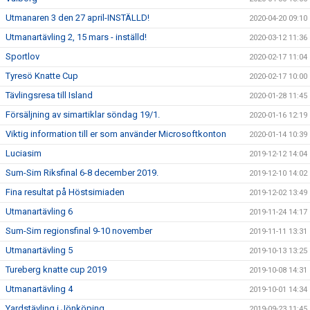
Utmanaren 3 den 27 april-INSTÄLLD!
2020-04-20 09:10
Utmanartävling 2, 15 mars - inställd!
2020-03-12 11:36
Sportlov
2020-02-17 11:04
Tyresö Knatte Cup
2020-02-17 10:00
Tävlingsresa till Island
2020-01-28 11:45
Försäljning av simartiklar söndag 19/1.
2020-01-16 12:19
Viktig information till er som använder Microsoftkonton
2020-01-14 10:39
Luciasim
2019-12-12 14:04
Sum-Sim Riksfinal 6-8 december 2019.
2019-12-10 14:02
Fina resultat på Höstsimiaden
2019-12-02 13:49
Utmanartävling 6
2019-11-24 14:17
Sum-Sim regionsfinal 9-10 november
2019-11-11 13:31
Utmanartävling 5
2019-10-13 13:25
Tureberg knatte cup 2019
2019-10-08 14:31
Utmanartävling 4
2019-10-01 14:34
Yardstävling i Jönköping
2019-09-23 11:45