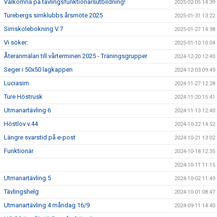
Välkomna på tävlingsfunktionärsutbildning!
2025-02-05 14:39
Turebergs simklubbs årsmöte 2025
2025-01-31 13:22
Simskolebokning V.7
2025-01-27 14:38
Vi söker:
2025-01-10 10:04
Återanmälan till vårterminen 2025 - Träningsgrupper
2024-12-20 12:40
Seger i 50x50 lagkappen
2024-12-03 09:49
Luciasim
2024-11-27 12:28
Ture Höstrusk
2024-11-20 15:41
Utmanartävling 6
2024-11-13 12:40
Höstlov v.44
2024-10-22 14:52
Längre svarstid på e-post
2024-10-21 13:02
Funktionär
2024-10-18 12:35
2024-10-11 11:15
Utmanartävling 5
2024-10-02 11:49
Tävlingshelg
2024-10-01 08:47
Utmanartävling 4 måndag 16/9
2024-09-11 14:40