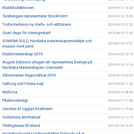
Klubbkollektionen
2019-09-17 14:04
Turebergare representerar Stockholm!
2019-09-16 10:30
Trotte Karlsson ny chefs- och elittränare
2019-09-10 07:52
Snart dags för träningsstart!
2019-08-19 12:34
SUMSIM-GULD, Nordiska mästerskapsmedaljer och
2019-07-14 17:01
massor med pers!
Klubbmästerskap 2019
2019-05-20 10:19
August Eriksson uttagen att representera Sverige på
2019-05-14 12:14
Nordiska Mästerskapen i Danmark!
Vårsimiaden Regionsfinal 2019
2019-05-13 09:54
Valborg och Första maj!
2019-04-30 17:30
Mallorca
2019-04-14 08:09
Påsklovsledigt
2019-04-11 17:06
Caroline af Ugglas Knattesim
2019-03-11 15:04
Sollentuna simfestival
2019-02-19 12:15
Tävlingsresa till Island
2019-01-29 13:37
Högteknologiska tävlingsdräkter förbjuds på ej