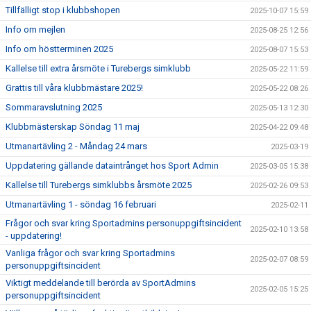
Tillfälligt stop i klubbshopen
2025-10-07 15:59
Info om mejlen
2025-08-25 12:56
Info om höstterminen 2025
2025-08-07 15:53
Kallelse till extra årsmöte i Turebergs simklubb
2025-05-22 11:59
Grattis till våra klubbmästare 2025!
2025-05-22 08:26
Sommaravslutning 2025
2025-05-13 12:30
Klubbmästerskap Söndag 11 maj
2025-04-22 09:48
Utmanartävling 2 - Måndag 24 mars
2025-03-19
Uppdatering gällande dataintrånget hos Sport Admin
2025-03-05 15:38
Kallelse till Turebergs simklubbs årsmöte 2025
2025-02-26 09:53
Utmanartävling 1 - söndag 16 februari
2025-02-11
Frågor och svar kring Sportadmins personuppgiftsincident
2025-02-10 13:58
- uppdatering!
Vanliga frågor och svar kring Sportadmins
2025-02-07 08:59
personuppgiftsincident
Viktigt meddelande till berörda av SportAdmins
2025-02-05 15:25
personuppgiftsincident