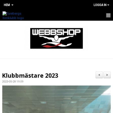
HEM
LOGGA IN
HEM
WEBBSHOP
RENOVERING AV SIMHALLEN
Klubbmästare 2023
<
>
2023-05-28 19:09