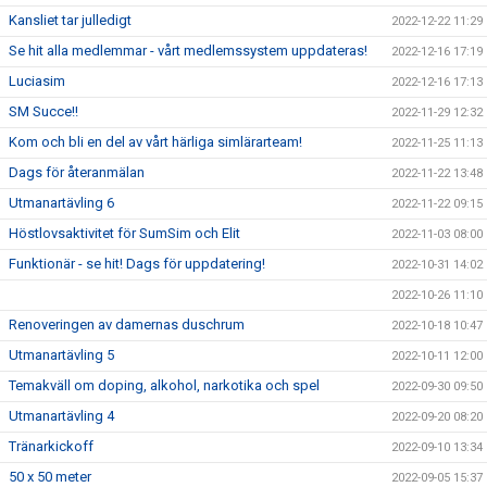
Kansliet tar julledigt
2022-12-22 11:29
Se hit alla medlemmar - vårt medlemssystem uppdateras!
2022-12-16 17:19
Luciasim
2022-12-16 17:13
SM Succe!!
2022-11-29 12:32
Kom och bli en del av vårt härliga simlärarteam!
2022-11-25 11:13
Dags för återanmälan
2022-11-22 13:48
Utmanartävling 6
2022-11-22 09:15
Höstlovsaktivitet för SumSim och Elit
2022-11-03 08:00
Funktionär - se hit! Dags för uppdatering!
2022-10-31 14:02
2022-10-26 11:10
Renoveringen av damernas duschrum
2022-10-18 10:47
Utmanartävling 5
2022-10-11 12:00
Temakväll om doping, alkohol, narkotika och spel
2022-09-30 09:50
Utmanartävling 4
2022-09-20 08:20
Tränarkickoff
2022-09-10 13:34
50 x 50 meter
2022-09-05 15:37