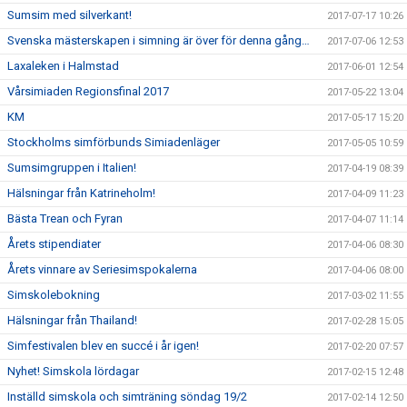
Sumsim med silverkant!
2017-07-17 10:26
Svenska mästerskapen i simning är över för denna gång…
2017-07-06 12:53
Laxaleken i Halmstad
2017-06-01 12:54
Vårsimiaden Regionsfinal 2017
2017-05-22 13:04
KM
2017-05-17 15:20
Stockholms simförbunds Simiadenläger
2017-05-05 10:59
Sumsimgruppen i Italien!
2017-04-19 08:39
Hälsningar från Katrineholm!
2017-04-09 11:23
Bästa Trean och Fyran
2017-04-07 11:14
Årets stipendiater
2017-04-06 08:30
Årets vinnare av Seriesimspokalerna
2017-04-06 08:00
Simskolebokning
2017-03-02 11:55
Hälsningar från Thailand!
2017-02-28 15:05
Simfestivalen blev en succé i år igen!
2017-02-20 07:57
Nyhet! Simskola lördagar
2017-02-15 12:48
Inställd simskola och simträning söndag 19/2
2017-02-14 12:50