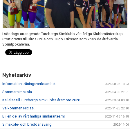
I söndags arrangerade Turebergs Simklubb vårt årliga Klubbmästerskap.
Stort grattis till Olivia Stille och Hugo Eriksson som knep de åtråvärda
Sprintpokalerna.
Nyhetsarkiv
Information träningsverksamhet
2026-08-03 13:03
Sommarsimskola
2026-04-30 21:51
Kallelse till Turebergs simklubbs årsmöte 2026
2026-03-04 00:10
Välkommen Niclas!
2025-11-25 22:10
Bli en del av vårt härliga simlärarteam!
2025-11-13 16:18
Simskole- och breddansvarig
2025-11-06