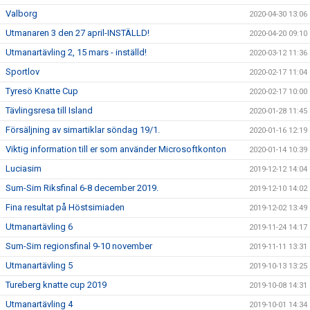
Valborg
2020-04-30 13:06
Utmanaren 3 den 27 april-INSTÄLLD!
2020-04-20 09:10
Utmanartävling 2, 15 mars - inställd!
2020-03-12 11:36
Sportlov
2020-02-17 11:04
Tyresö Knatte Cup
2020-02-17 10:00
Tävlingsresa till Island
2020-01-28 11:45
Försäljning av simartiklar söndag 19/1.
2020-01-16 12:19
Viktig information till er som använder Microsoftkonton
2020-01-14 10:39
Luciasim
2019-12-12 14:04
Sum-Sim Riksfinal 6-8 december 2019.
2019-12-10 14:02
Fina resultat på Höstsimiaden
2019-12-02 13:49
Utmanartävling 6
2019-11-24 14:17
Sum-Sim regionsfinal 9-10 november
2019-11-11 13:31
Utmanartävling 5
2019-10-13 13:25
Tureberg knatte cup 2019
2019-10-08 14:31
Utmanartävling 4
2019-10-01 14:34