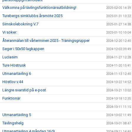
Välkomna på tävlingsfunktionärsutbildning!
2025-02-05 14:39
Turebergs simklubbs årsmöte 2025
2025-01-31 13:22
Simskolebokning V.7
2025-01-27 14:38
Vi söker:
2025-01-10 10:04
Återanmälan till vårterminen 2025 - Träningsgrupper
2024-12-20 12:40
Seger i 50x50 lagkappen
2024-12-03 09:49
Luciasim
2024-11-27 12:28
Ture Höstrusk
2024-11-20 15:41
Utmanartävling 6
2024-11-13 12:40
Höstlov v.44
2024-10-22 14:52
Längre svarstid på e-post
2024-10-21 13:02
Funktionär
2024-10-18 12:35
2024-10-11 11:15
Utmanartävling 5
2024-10-02 11:49
Tävlingshelg
2024-10-01 08:47
Utmanartävling 4 måndag 16/9
2024-09-11 14:40