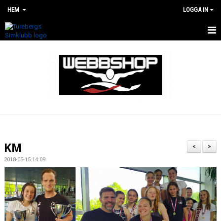
HEM
LOGGA IN
HEM
WEBBSHOP
RENOVERING AV SIMHALLEN
KM
<
>
2018-05-15 14:09