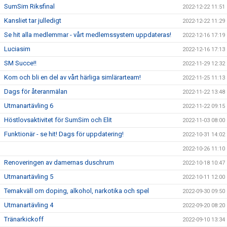
SumSim Riksfinal
2022-12-22 11:51
Kansliet tar julledigt
2022-12-22 11:29
Se hit alla medlemmar - vårt medlemssystem uppdateras!
2022-12-16 17:19
Luciasim
2022-12-16 17:13
SM Succe!!
2022-11-29 12:32
Kom och bli en del av vårt härliga simlärarteam!
2022-11-25 11:13
Dags för återanmälan
2022-11-22 13:48
Utmanartävling 6
2022-11-22 09:15
Höstlovsaktivitet för SumSim och Elit
2022-11-03 08:00
Funktionär - se hit! Dags för uppdatering!
2022-10-31 14:02
2022-10-26 11:10
Renoveringen av damernas duschrum
2022-10-18 10:47
Utmanartävling 5
2022-10-11 12:00
Temakväll om doping, alkohol, narkotika och spel
2022-09-30 09:50
Utmanartävling 4
2022-09-20 08:20
Tränarkickoff
2022-09-10 13:34