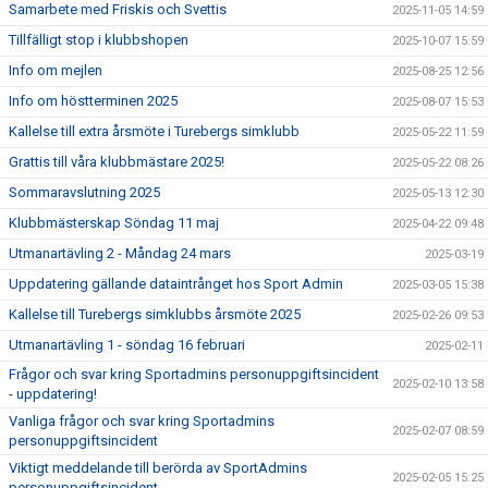
Samarbete med Friskis och Svettis
2025-11-05 14:59
Tillfälligt stop i klubbshopen
2025-10-07 15:59
Info om mejlen
2025-08-25 12:56
Info om höstterminen 2025
2025-08-07 15:53
Kallelse till extra årsmöte i Turebergs simklubb
2025-05-22 11:59
Grattis till våra klubbmästare 2025!
2025-05-22 08:26
Sommaravslutning 2025
2025-05-13 12:30
Klubbmästerskap Söndag 11 maj
2025-04-22 09:48
Utmanartävling 2 - Måndag 24 mars
2025-03-19
Uppdatering gällande dataintrånget hos Sport Admin
2025-03-05 15:38
Kallelse till Turebergs simklubbs årsmöte 2025
2025-02-26 09:53
Utmanartävling 1 - söndag 16 februari
2025-02-11
Frågor och svar kring Sportadmins personuppgiftsincident
2025-02-10 13:58
- uppdatering!
Vanliga frågor och svar kring Sportadmins
2025-02-07 08:59
personuppgiftsincident
Viktigt meddelande till berörda av SportAdmins
2025-02-05 15:25
personuppgiftsincident