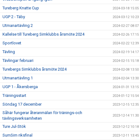
Tureberg Knatte Cup
2024-03-18 15:05
UGP 2 - Täby
2024-03-12 10:23
Utmanartävling 2
2024-02-27 08:07
Kallelse till Tureberg Simklubbs årsmöte 2024
2024-02-26 17:15
Sportlovet
2024-02-22 12:39
Tävling
2024-02-19 14:17
Tävlingar februari
2024-02-15 15:18
Turebergs Simklubbs årsmöte 2024
2024-02-08 13:50
Utmanartävling 1
2024-02-04 13:30
UGP 1 - Åkersberga
2024-01-31 13:15
Träningsstart
2024-01-12 15:54
Söndag 17 december
2023-12-15 12:35
Såhär fungerar återanmälan för tränings-och
2023-12-14 11:30
tävlingsverksamheten
Ture Jul-Stök
2023-12-12 10:18
SumSim riksfinal
2023-12-11 13:45