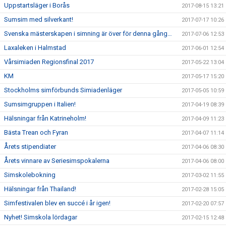
Uppstartsläger i Borås
2017-08-15 13:21
Sumsim med silverkant!
2017-07-17 10:26
Svenska mästerskapen i simning är över för denna gång…
2017-07-06 12:53
Laxaleken i Halmstad
2017-06-01 12:54
Vårsimiaden Regionsfinal 2017
2017-05-22 13:04
KM
2017-05-17 15:20
Stockholms simförbunds Simiadenläger
2017-05-05 10:59
Sumsimgruppen i Italien!
2017-04-19 08:39
Hälsningar från Katrineholm!
2017-04-09 11:23
Bästa Trean och Fyran
2017-04-07 11:14
Årets stipendiater
2017-04-06 08:30
Årets vinnare av Seriesimspokalerna
2017-04-06 08:00
Simskolebokning
2017-03-02 11:55
Hälsningar från Thailand!
2017-02-28 15:05
Simfestivalen blev en succé i år igen!
2017-02-20 07:57
Nyhet! Simskola lördagar
2017-02-15 12:48