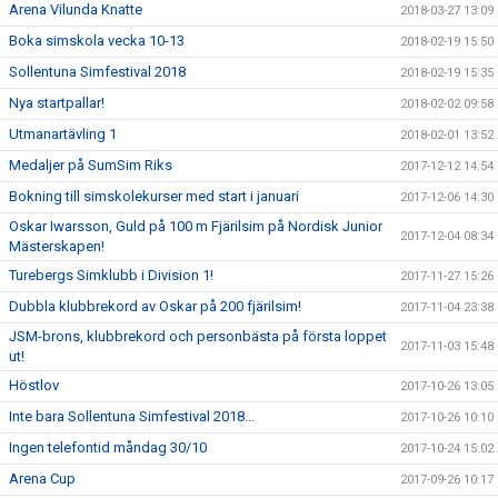
Arena Vilunda Knatte
2018-03-27 13:09
Boka simskola vecka 10-13
2018-02-19 15:50
Sollentuna Simfestival 2018
2018-02-19 15:35
Nya startpallar!
2018-02-02 09:58
Utmanartävling 1
2018-02-01 13:52
Medaljer på SumSim Riks
2017-12-12 14:54
Bokning till simskolekurser med start i januari
2017-12-06 14:30
Oskar Iwarsson, Guld på 100 m Fjärilsim på Nordisk Junior
2017-12-04 08:34
Mästerskapen!
Turebergs Simklubb i Division 1!
2017-11-27 15:26
Dubbla klubbrekord av Oskar på 200 fjärilsim!
2017-11-04 23:38
JSM-brons, klubbrekord och personbästa på första loppet
2017-11-03 15:48
ut!
Höstlov
2017-10-26 13:05
Inte bara Sollentuna Simfestival 2018...
2017-10-26 10:10
Ingen telefontid måndag 30/10
2017-10-24 15:02
Arena Cup
2017-09-26 10:17