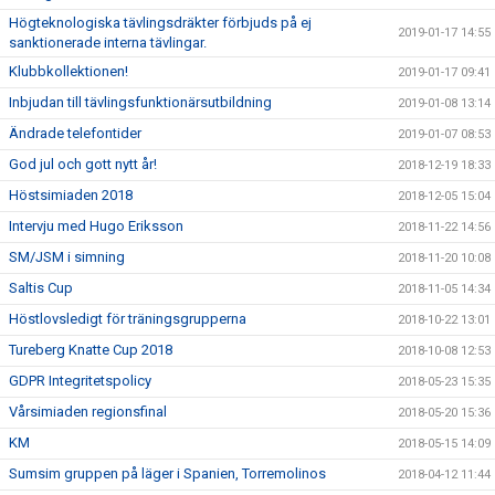
Högteknologiska tävlingsdräkter förbjuds på ej
2019-01-17 14:55
sanktionerade interna tävlingar.
Klubbkollektionen!
2019-01-17 09:41
Inbjudan till tävlingsfunktionärsutbildning
2019-01-08 13:14
Ändrade telefontider
2019-01-07 08:53
God jul och gott nytt år!
2018-12-19 18:33
Höstsimiaden 2018
2018-12-05 15:04
Intervju med Hugo Eriksson
2018-11-22 14:56
SM/JSM i simning
2018-11-20 10:08
Saltis Cup
2018-11-05 14:34
Höstlovsledigt för träningsgrupperna
2018-10-22 13:01
Tureberg Knatte Cup 2018
2018-10-08 12:53
GDPR Integritetspolicy
2018-05-23 15:35
Vårsimiaden regionsfinal
2018-05-20 15:36
KM
2018-05-15 14:09
Sumsim gruppen på läger i Spanien, Torremolinos
2018-04-12 11:44