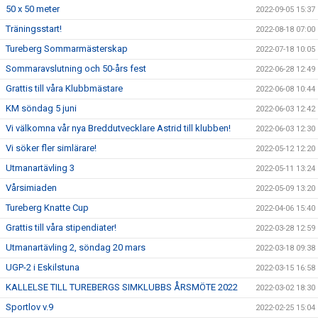
50 x 50 meter
2022-09-05 15:37
Träningsstart!
2022-08-18 07:00
Tureberg Sommarmästerskap
2022-07-18 10:05
Sommaravslutning och 50-års fest
2022-06-28 12:49
Grattis till våra Klubbmästare
2022-06-08 10:44
KM söndag 5 juni
2022-06-03 12:42
Vi välkomna vår nya Breddutvecklare Astrid till klubben!
2022-06-03 12:30
Vi söker fler simlärare!
2022-05-12 12:20
Utmanartävling 3
2022-05-11 13:24
Vårsimiaden
2022-05-09 13:20
Tureberg Knatte Cup
2022-04-06 15:40
Grattis till våra stipendiater!
2022-03-28 12:59
Utmanartävling 2, söndag 20 mars
2022-03-18 09:38
UGP-2 i Eskilstuna
2022-03-15 16:58
KALLELSE TILL TUREBERGS SIMKLUBBS ÅRSMÖTE 2022
2022-03-02 18:30
Sportlov v.9
2022-02-25 15:04