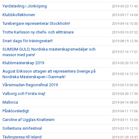
Yardstävling i Jönköping
2019-09-23 11:45
Klubbkollektionen
2019-09-17 14:04
Turebergare representerar Stockholm!
2019-09-16 10:30
Trotte Karlsson ny chefs- och elittränare
2019-09-10 07:52
Snart dags för träningsstart!
2019-08-19 12:34
SUMSIM-GULD, Nordiska mästerskapsmedaljer och
2019-07-14 17:01
massor med pers!
Klubbmästerskap 2019
2019-05-20 10:19
August Eriksson uttagen att representera Sverige på
2019-05-14 12:14
Nordiska Mästerskapen i Danmark!
Vårsimiaden Regionsfinal 2019
2019-05-13 09:54
Valborg och Första maj!
2019-04-30 17:30
Mallorca
2019-04-14 08:09
Påsklovsledigt
2019-04-11 17:06
Caroline af Ugglas Knattesim
2019-03-11 15:04
Sollentuna simfestival
2019-02-19 12:15
Tävlingsresa till Island
2019-01-29 13:37