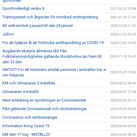
sportlovet!
Sportlovsledigt vecka 9
2021-02-22 13:38
Träningsstart och åtgärder för minskad smittspridning
2021-01-22 17:45
All verksamhet pausad till den 24 januari
2020-12-29 11:30
Jullov!
2020-12-22 09:25
För att hjälpas åt att förhindra smittspridning av COVID-19
2020-12-02 10:00
Angående skärpta allmänna råd från
Folkhälsomyndigheten gällande Stockholms län fram till
2020-11-18 16:49
den 13 dec
VIKTIGT! För att minimera antalet personer i simhallen ber vi
2020-10-29 10:34
om följande
KM och Utmanaren 5 inställda.
2020-09-22 08:46
Utmanaren 4 inställd
2020-09-01 12:08
Med anledning av spridningen av Coronaviruset
2020-05-06 09:12
Råd gällande Coronaviruset och idrottsträningar
2020-05-04 09:50
Coronavirus och simbassänger
2020-05-04 09:50
Information kring Covid-19
2020-05-04 09:49
KM den 17 maj - INSTÄLLD!
2020-05-04 08:49