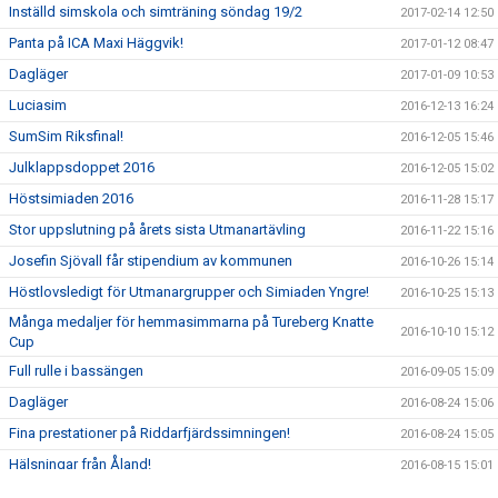
Inställd simskola och simträning söndag 19/2
2017-02-14 12:50
Panta på ICA Maxi Häggvik!
2017-01-12 08:47
Dagläger
2017-01-09 10:53
Luciasim
2016-12-13 16:24
SumSim Riksfinal!
2016-12-05 15:46
Julklappsdoppet 2016
2016-12-05 15:02
Höstsimiaden 2016
2016-11-28 15:17
Stor uppslutning på årets sista Utmanartävling
2016-11-22 15:16
Josefin Sjövall får stipendium av kommunen
2016-10-26 15:14
Höstlovsledigt för Utmanargrupper och Simiaden Yngre!
2016-10-25 15:13
Många medaljer för hemmasimmarna på Tureberg Knatte
2016-10-10 15:12
Cup
Full rulle i bassängen
2016-09-05 15:09
Dagläger
2016-08-24 15:06
Fina prestationer på Riddarfjärdssimningen!
2016-08-24 15:05
Hälsningar från Åland!
2016-08-15 15:01
Tureberg avslutar säsongen med dubbla USM-Guld i öppet