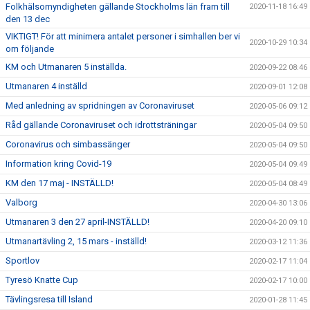
Folkhälsomyndigheten gällande Stockholms län fram till
2020-11-18 16:49
den 13 dec
VIKTIGT! För att minimera antalet personer i simhallen ber vi
2020-10-29 10:34
om följande
KM och Utmanaren 5 inställda.
2020-09-22 08:46
Utmanaren 4 inställd
2020-09-01 12:08
Med anledning av spridningen av Coronaviruset
2020-05-06 09:12
Råd gällande Coronaviruset och idrottsträningar
2020-05-04 09:50
Coronavirus och simbassänger
2020-05-04 09:50
Information kring Covid-19
2020-05-04 09:49
KM den 17 maj - INSTÄLLD!
2020-05-04 08:49
Valborg
2020-04-30 13:06
Utmanaren 3 den 27 april-INSTÄLLD!
2020-04-20 09:10
Utmanartävling 2, 15 mars - inställd!
2020-03-12 11:36
Sportlov
2020-02-17 11:04
Tyresö Knatte Cup
2020-02-17 10:00
Tävlingsresa till Island
2020-01-28 11:45