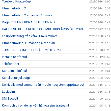
Tureberg Knatte Cup
2023-03-16 16:00
Utmanartävling 2
2023-03-14 10:34
Utmanartävling 2 - måndag 13 mars
2023-03-08 15:44
Dags för FUNKTIONÄRSUTBILDNING!
2023-02-28 10:41
KALLELSE TILL TUREBERGS SIMKLUBBS ÅRSMÖTE 2023
2023-02-27 11:12
En uppdatering från våra USA-simmare
2023-02-08 14:11
Utmanartävling 1 - måndag 6 februari
2023-02-02 11:19
TUREBERGS SIMKLUBBS ÅRSMÖTE 2023
2023-01-20 09:25
Inställd telefontid
2023-01-12 08:52
Telefontider
2023-01-02 11:57
SumSim Riksfinal
2022-12-22 11:51
Kansliet tar julledigt
2022-12-22 11:29
Se hit alla medlemmar - vårt medlemssystem uppdateras!
2022-12-16 17:19
Luciasim
2022-12-16 17:13
SM Succe!!
2022-11-29 12:32
Kom och bli en del av vårt härliga simlärarteam!
2022-11-25 11:13