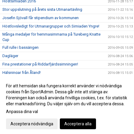
Höstsimiaden 2016
2016-11-28 15:17
Stor uppslutning på årets sista Utmanartävling
2016-11-22 15:16
Josefin Sjövall får stipendium av kommunen
2016-10-26 15:14
Höstlovsledigt för Utmanargrupper och Simiaden Yngre!
2016-10-25 15:13
Många medaljer för hemmasimmarna på Tureberg Knatte
2016-10-10 15:12
Cup
Full rulle i bassängen
2016-09-05 15:09
Dagläger
2016-08-24 15:06
Fina prestationer på Riddarfjärdssimningen!
2016-08-24 15:05
Hälsningar från Åland!
2016-08-15 15:01
Tureberg avslutar säsongen med dubbla USM-Guld i öppet
2016-08-15 14:48
För att hemsidan ska fungera korrekt använder vi nödvändiga
vatten!
cookies från SportAdmin. Dessa går inte att stänga av.
2016-03-29 14:19
Föreningen kan också använda frivilliga cookies, t.ex. för statistik
eller marknadsföring. Du väljer själv om du vill acceptera dessa.
Anpassa dina val
Cookie-inställningar
Gå till Webbversion
Acceptera nödvändiga
Acceptera alla