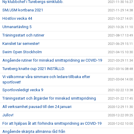
Ny klubbchef i Turebergs simklubb.
2021-11-30 16:27
SM/JSM kortbana 2021
2021-11-29 14:38
Höstlov vecka 44
2021-10-27 14:01
Utmanartävling 5
2021-10-26 11:10
Träningsstart och rutiner
2021-08-17 13:49
Kansliet tar semester!
2021-06-29 15:11
Swim Open Stockholm
2021-04-15 10:30
Angående rutiner för minskad smittspridning av COVID-19
2021-03-29 11:34
Tureberg knatte cup 2021 INSTÄLLD.
2021-03-16 08:48
Vi välkomnar våra simmare och ledare tillbaka efter
2021-03-04 14:00
sportlovet!
Sportlovsledigt vecka 9
2021-02-22 13:38
Träningsstart och åtgärder för minskad smittspridning
2021-01-22 17:45
All verksamhet pausad till den 24 januari
2020-12-29 11:30
Jullov!
2020-12-22 09:25
För att hjälpas åt att förhindra smittspridning av COVID-19
2020-12-02 10:00
Angående skärpta allmänna råd från