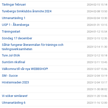
Tävlingar februari
2024-02-15 15:18
Turebergs Simklubbs årsmöte 2024
2024-02-08 13:50
Utmanartävling 1
2024-02-04 13:30
UGP 1 - Åkersberga
2024-01-31 13:15
Träningsstart
2024-01-12 15:54
Söndag 17 december
2023-12-15 12:35
Såhär fungerar återanmälan för tränings-och
2023-12-14 11:30
tävlingsverksamheten
Ture Jul-Stök
2023-12-12 10:18
SumSim riksfinal
2023-12-11 13:45
Välkomna till vår nya WEBBSHOP!
2023-12-07 15:06
SM - Succe
2023-12-04 13:19
Höstsimiaden 2023
2023-12-04 13:17
2023-11-30 08:02
Vi söker simlärare!
2023-11-20 13:46
Utmanartävling 6
2023-11-16 12:00