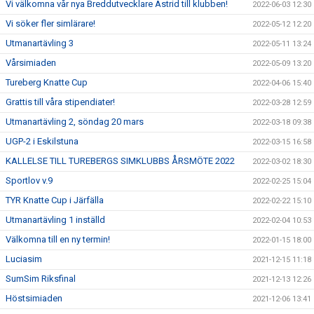
Vi välkomna vår nya Breddutvecklare Astrid till klubben!
2022-06-03 12:30
Vi söker fler simlärare!
2022-05-12 12:20
Utmanartävling 3
2022-05-11 13:24
Vårsimiaden
2022-05-09 13:20
Tureberg Knatte Cup
2022-04-06 15:40
Grattis till våra stipendiater!
2022-03-28 12:59
Utmanartävling 2, söndag 20 mars
2022-03-18 09:38
UGP-2 i Eskilstuna
2022-03-15 16:58
KALLELSE TILL TUREBERGS SIMKLUBBS ÅRSMÖTE 2022
2022-03-02 18:30
Sportlov v.9
2022-02-25 15:04
TYR Knatte Cup i Järfälla
2022-02-22 15:10
Utmanartävling 1 inställd
2022-02-04 10:53
Välkomna till en ny termin!
2022-01-15 18:00
Luciasim
2021-12-15 11:18
SumSim Riksfinal
2021-12-13 12:26
Höstsimiaden
2021-12-06 13:41