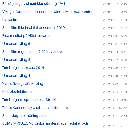
Försäljning av simartiklar söndag 19/1.
2020-01-16 12:19
Viktig information till er som använder Microsoftkonton
2020-01-14 10:39
Luciasim
2019-12-12 14:04
Sum-Sim Riksfinal 6-8 december 2019.
2019-12-10 14:02
Fina resultat på Höstsimiaden
2019-12-02 13:49
Utmanartävling 6
2019-11-24 14:17
Sum-Sim regionsfinal 9-10 november
2019-11-11 13:31
Utmanartävling 5
2019-10-13 13:25
Tureberg knatte cup 2019
2019-10-08 14:31
Utmanartävling 4
2019-10-01 14:34
Yardstävling i Jönköping
2019-09-23 11:45
Klubbkollektionen
2019-09-17 14:04
Turebergare representerar Stockholm!
2019-09-16 10:30
Trotte Karlsson ny chefs- och elittränare
2019-09-10 07:52
Snart dags för träningsstart!
2019-08-19 12:34
SUMSIM-GULD, Nordiska mästerskapsmedaljer och
2019-07-14 17:01