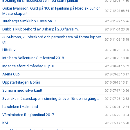
Bokning till simskolekurser med start i januari
2017-12-06 14:30
Oskar Iwarsson, Guld på 100 m Fjärilsim på Nordisk Junior
2017-12-04 08:34
Mästerskapen!
Turebergs Simklubb i Division 1!
2017-11-27 15:26
Dubbla klubbrekord av Oskar på 200 fjärilsim!
2017-11-04 23:38
JSM-brons, klubbrekord och personbästa på första loppet
2017-11-03 15:48
ut!
Höstlov
2017-10-26 13:05
Inte bara Sollentuna Simfestival 2018...
2017-10-26 10:10
Ingen telefontid måndag 30/10
2017-10-24 15:02
Arena Cup
2017-09-26 10:17
Uppstartsläger i Borås
2017-08-15 13:21
Sumsim med silverkant!
2017-07-17 10:26
Svenska mästerskapen i simning är över för denna gång…
2017-07-06 12:53
Laxaleken i Halmstad
2017-06-01 12:54
Vårsimiaden Regionsfinal 2017
2017-05-22 13:04
KM
2017-05-17 15:20