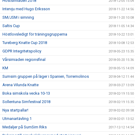
Höstsimiaden 2018
2018-12-05 15:04
Intervju med Hugo Eriksson
2018-11-22 14:56
SM/JSM i simning
2018-11-20 10:08
Saltis Cup
2018-11-05 14:34
Höstlovsledigt för träningsgrupperna
2018-10-22 13:01
Tureberg Knatte Cup 2018
2018-10-08 12:53
GDPR Integritetspolicy
2018-05-23 15:35
Vårsimiaden regionsfinal
2018-05-20 15:36
KM
2018-05-15 14:09
Sumsim gruppen på läger i Spanien, Torremolinos
2018-04-12 11:44
Arena Vilunda Knatte
2018-03-27 13:09
Boka simskola vecka 10-13
2018-02-19 15:50
Sollentuna Simfestival 2018
2018-02-19 15:35
Nya startpallar!
2018-02-02 09:58
Utmanartävling 1
2018-02-01 13:52
Medaljer på SumSim Riks
2017-12-12 14:54