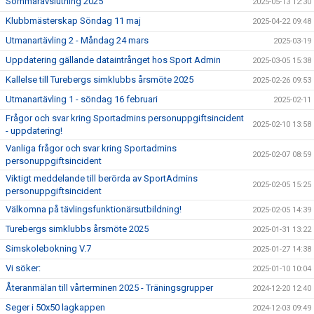
Sommaravslutning 2025
2025-05-13 12:30
Klubbmästerskap Söndag 11 maj
2025-04-22 09:48
Utmanartävling 2 - Måndag 24 mars
2025-03-19
Uppdatering gällande dataintrånget hos Sport Admin
2025-03-05 15:38
Kallelse till Turebergs simklubbs årsmöte 2025
2025-02-26 09:53
Utmanartävling 1 - söndag 16 februari
2025-02-11
Frågor och svar kring Sportadmins personuppgiftsincident
2025-02-10 13:58
- uppdatering!
Vanliga frågor och svar kring Sportadmins
2025-02-07 08:59
personuppgiftsincident
Viktigt meddelande till berörda av SportAdmins
2025-02-05 15:25
personuppgiftsincident
Välkomna på tävlingsfunktionärsutbildning!
2025-02-05 14:39
Turebergs simklubbs årsmöte 2025
2025-01-31 13:22
Simskolebokning V.7
2025-01-27 14:38
Vi söker:
2025-01-10 10:04
Återanmälan till vårterminen 2025 - Träningsgrupper
2024-12-20 12:40
Seger i 50x50 lagkappen
2024-12-03 09:49