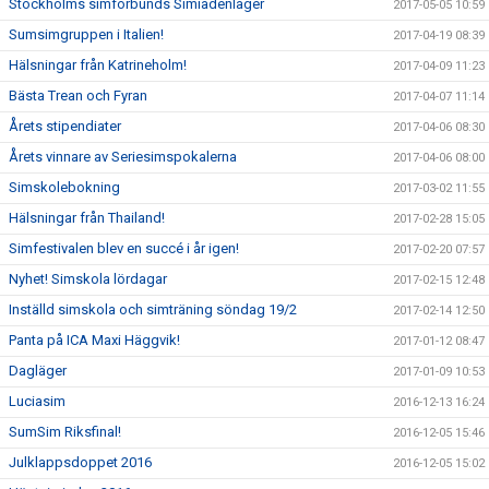
Stockholms simförbunds Simiadenläger
2017-05-05 10:59
Sumsimgruppen i Italien!
2017-04-19 08:39
Hälsningar från Katrineholm!
2017-04-09 11:23
Bästa Trean och Fyran
2017-04-07 11:14
Årets stipendiater
2017-04-06 08:30
Årets vinnare av Seriesimspokalerna
2017-04-06 08:00
Simskolebokning
2017-03-02 11:55
Hälsningar från Thailand!
2017-02-28 15:05
Simfestivalen blev en succé i år igen!
2017-02-20 07:57
Nyhet! Simskola lördagar
2017-02-15 12:48
Inställd simskola och simträning söndag 19/2
2017-02-14 12:50
Panta på ICA Maxi Häggvik!
2017-01-12 08:47
Dagläger
2017-01-09 10:53
Luciasim
2016-12-13 16:24
SumSim Riksfinal!
2016-12-05 15:46
Julklappsdoppet 2016
2016-12-05 15:02