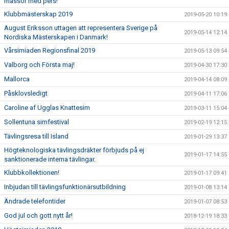
massor med pers!
Klubbmästerskap 2019
2019-05-20 10:19
August Eriksson uttagen att representera Sverige på
2019-05-14 12:14
Nordiska Mästerskapen i Danmark!
Vårsimiaden Regionsfinal 2019
2019-05-13 09:54
Valborg och Första maj!
2019-04-30 17:30
Mallorca
2019-04-14 08:09
Påsklovsledigt
2019-04-11 17:06
Caroline af Ugglas Knattesim
2019-03-11 15:04
Sollentuna simfestival
2019-02-19 12:15
Tävlingsresa till Island
2019-01-29 13:37
Högteknologiska tävlingsdräkter förbjuds på ej
2019-01-17 14:55
sanktionerade interna tävlingar.
Klubbkollektionen!
2019-01-17 09:41
Inbjudan till tävlingsfunktionärsutbildning
2019-01-08 13:14
Ändrade telefontider
2019-01-07 08:53
God jul och gott nytt år!
2018-12-19 18:33