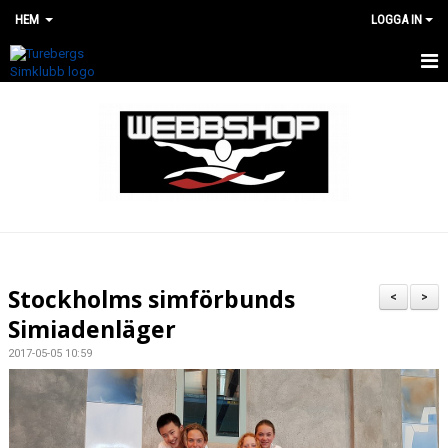
HEM
LOGGA IN
HEM
WEBBSHOP
RENOVERING AV SIMHALLEN
Stockholms simförbunds
<
>
Simiadenläger
2017-05-05 10:59